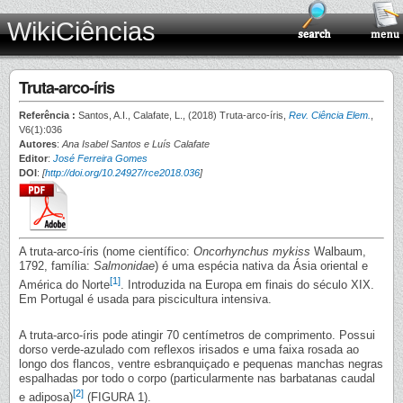
WikiCiências
Truta-arco-íris
Referência :
Santos, A.I., Calafate, L., (2018) Truta-arco-íris,
Rev. Ciência Elem.
,
V6(1):036
Autores
:
Ana Isabel Santos e Luís Calafate
Editor
:
José Ferreira Gomes
DOI
:
[
http://doi.org/10.24927/rce2018.036
]
A truta-arco-íris (nome científico:
Oncorhynchus mykiss
Walbaum,
1792, família:
Salmonidae
) é uma espécia nativa da Ásia oriental e
[1]
América do Norte
. Introduzida na Europa em finais do século XIX.
Em Portugal é usada para piscicultura intensiva.
A truta-arco-íris pode atingir 70 centímetros de comprimento. Possui
dorso verde-azulado com reflexos irisados e uma faixa rosada ao
longo dos flancos, ventre esbranquiçado e pequenas manchas negras
espalhadas por todo o corpo (particularmente nas barbatanas caudal
[2]
e adiposa)
(FIGURA 1).