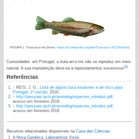
FIGURA 1. Truta-arco-íris (fonte:
https://pt.wikipedia.org/wiki/Truta-arco-%C3%ADris
)
Curiosidades: em Portugal, a truta-arco-íris não se reproduz em meio
[3]
natural. A sua manutenção deve-se a repovoamentos sucessivos
.
Referências
↑
REIS, J. G.,
Lista de alguns taxa invasores e de risco para
Portugal: 1ª versão
, 2016.
↑
http://pessoas.ipcb.pt/amrodrig/especies_introduz.pdf
,
acesso em fevereiro 2018.
↑
http://pessoas.ipcb.pt/amrodrig/especies_introduz.pdf
,
acesso em fevereiro 2018.
Recursos relacionados disponíveis na
Casa das Ciências
:
A Nova Genética: Laboratórios Vivos
.