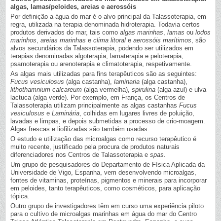
algas, lamas/peloides, areias e aerossóis
Por definição a água do mar é o alvo principal da Talassoterapia, em
regra, utilizada na terapia denominada hidroterapia. Todavia certos
produtos derivados do mar, tais como
algas marinhas
,
lamas
ou
lodos
marinhos
,
areias marinhas
e
clima litoral
e
aerossóis marítimos
, são
alvos secundários da Talassoterapia, podendo ser utilizados em
terapias denominadas algoterapia, lamaterapia e peloterapia,
psamoterapia ou arenoterapia e climatoterapia, respetivamente.
As algas mais utilizadas para fins terapêuticos são as seguintes:
Fucus vesiculosus
(alga castanha),
laminaria
(alga castanha),
lithothamnium calcareum
(alga vermelha),
spirulina
(alga azul) e ulva
lactuca (alga verde). Por exemplo, em França, os Centros de
Talassoterapia utilizam principalmente as algas castanhas
Fucus
vesiculosus
e
Laminária
, colhidas em lugares livres de poluição,
lavadas e limpas, e depois submetidas a processo de crio-moagem.
Algas frescas e liofilizadas são também usadas.
O estudo e utilização das microalgas como recurso terapêutico é
muito recente, justificado pela procura de produtos naturais
diferenciadores nos Centros de Talassoterapia e
spas
.
Um grupo de pesquisadores do Departamento de Física Aplicada da
Universidade de Vigo, Espanha, vem desenvolvendo microalgas,
fontes de vitaminas, proteínas, pigmentos e minerais para incorporar
em peloides, tanto terapêuticos, como cosméticos, para aplicação
tópica.
Outro grupo de investigadores têm em curso uma experiência piloto
para o cultivo de microalgas marinhas em água do mar do Centro