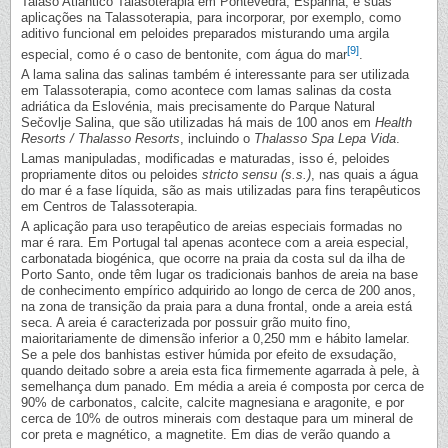
Talaso Atlántico Talasoterapia em Pontevedra, Espanha, e suas
aplicações na Talassoterapia, para incorporar, por exemplo, como
aditivo funcional em peloides preparados misturando uma argila
[9]
especial, como é o caso de bentonite, com água do mar
.
A lama salina das salinas também é interessante para ser utilizada
em Talassoterapia, como acontece com lamas salinas da costa
adriática da Eslovénia, mais precisamente do Parque Natural
Sečovlje Salina, que são utilizadas há mais de 100 anos em
Health
Resorts / Thalasso Resorts
, incluindo o
Thalasso Spa Lepa Vida
.
Lamas manipuladas, modificadas e maturadas, isso é, peloides
propriamente ditos ou peloides
stricto sensu (s.s.)
, nas quais a água
do mar é a fase líquida, são as mais utilizadas para fins terapêuticos
em Centros de Talassoterapia.
A aplicação para uso terapêutico de areias especiais formadas no
mar é rara. Em Portugal tal apenas acontece com a areia especial,
carbonatada biogénica, que ocorre na praia da costa sul da ilha de
Porto Santo, onde têm lugar os tradicionais banhos de areia na base
de conhecimento empírico adquirido ao longo de cerca de 200 anos,
na zona de transição da praia para a duna frontal, onde a areia está
seca. A areia é caracterizada por possuir grão muito fino,
maioritariamente de dimensão inferior a 0,250 mm e hábito lamelar.
Se a pele dos banhistas estiver húmida por efeito de exsudação,
quando deitado sobre a areia esta fica firmemente agarrada à pele, à
semelhança dum panado. Em média a areia é composta por cerca de
90% de carbonatos, calcite, calcite magnesiana e aragonite, e por
cerca de 10% de outros minerais com destaque para um mineral de
cor preta e magnético, a magnetite. Em dias de verão quando a