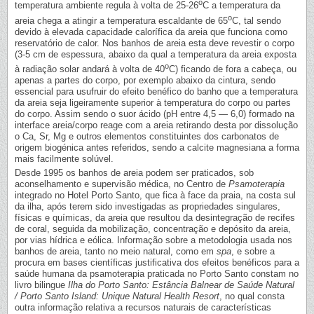
o
temperatura ambiente regula à volta de 25-26
C a temperatura da
o
areia chega a atingir a temperatura escaldante de 65
C, tal sendo
devido à elevada capacidade calorífica da areia que funciona como
reservatório de calor. Nos banhos de areia esta deve revestir o corpo
(3-5 cm de espessura, abaixo da qual a temperatura da areia exposta
o
à radiação solar andará à volta de 40
C) ficando de fora a cabeça, ou
apenas a partes do corpo, por exemplo abaixo da cintura, sendo
essencial para usufruir do efeito benéfico do banho que a temperatura
da areia seja ligeiramente superior à temperatura do corpo ou partes
do corpo. Assim sendo o suor ácido (pH entre 4,5 — 6,0) formado na
interface areia/corpo reage com a areia retirando desta por dissolução
o Ca, Sr, Mg e outros elementos constituintes dos carbonatos de
origem biogénica antes referidos, sendo a calcite magnesiana a forma
mais facilmente solúvel.
Desde 1995 os banhos de areia podem ser praticados, sob
aconselhamento e supervisão médica, no Centro de
Psamoterapia
integrado no Hotel Porto Santo, que fica à face da praia, na costa sul
da ilha, após terem sido investigadas as propriedades singulares,
físicas e químicas, da areia que resultou da desintegração de recifes
de coral, seguida da mobilização, concentração e depósito da areia,
por vias hídrica e eólica. Informação sobre a metodologia usada nos
banhos de areia, tanto no meio natural, como em
spa
, e sobre a
procura em bases científicas justificativa dos efeitos benéficos para a
saúde humana da psamoterapia praticada no Porto Santo constam no
livro bilingue
Ilha do Porto Santo: Estância Balnear de Saúde Natural
/ Porto Santo Island: Unique Natural Health Resort
, no qual consta
outra informação relativa a recursos naturais de características