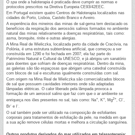
O
spa
onde a haloterapia é praticada deve cumprir as normas e
protocolos prescritos na Diretiva Europeia CE93/42EEC.
Em Portugal existem quatro Centros de Haloterapia localizados nas
cidades do Porto, Lisboa, Castelo Branco e Aveiro.
A experiência dos mineiros das minas de sal-gema tem destacado os
benefícios da respiração dos aerossóis salinos formados no ambiente
natural das minas relativamente a doenças respiratórias, tais como:
asma, bronquite, rinite e outras alergias.
A Mina Real de Wieliczka, localizada perto da cidade de Cracóvia, na
Polónia, é uma estrutura subterrânea artificial, que começou a ser
construída em 1290 e foi fechada em 2007; ela faz parte do
Património Natural e Cultural da UNESCO, e já abrigou um sanatório
para doentes que sofriam de doenças respiratórias. Dentro da mina,
as galerias são tão espaçosas que abrigam uma catedral construída
com blocos de sal e esculturas igualmente construídas com sal.
Com origem na Mina Real de Wieliczka são comercializados blocos
de sal que possuem cavidades interiores onde são adaptadas
lâmpadas elétricas. O calor liberado pela lâmpada provoca a
formação de um aerossol salino que faz com que o ar ambiente se
+
+
2+
-
enriqueça nos iões presentes no sal, tais como: Na
, K
, Mg
, Cl
,
-
-
Br
e I
.
O sal também pode ser utilizado na composição de esfoliantes
corporais para tratamentos de esfoliação da pele, na medida em que
a sua ação remove células mortas e melhora a circulação sanguínea.
Outros produtos derivados do mar utilizados em talassoterapia: