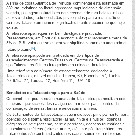
A linha de costa Atlântica de Portugal continental está estimada em
832 km, existindo no litoral agregados populacionais de dimensão
variada, paisagem natural bem conservada e de rara beleza, e boas
acessibilidades, tudo condições privilegiadas para a instalação de
Centros-Talasso em número significativamente superior ao que hoje
existe.
A Talassoterapia requer ser bem divulgada e praticada.
Presentemente, em Portugal a economia do mar representa cerca de
3% do PIB, valor que se espera ver significativamente aumentado em
[6]
futuro próximo
.
A Talassoterapia pode ser praticada em dois tipos de
estabelecimentos: Centros-Talasso ou Centros de Talassoterapia e
spa-Talasso, os últimos integrados em unidades hoteleiras.
Uma referência ao número de estabelecimentos dedicados à
Talassoterapia, a nível mundial: França, 60; Espanha, 57; Tunísia,
40, Itália, 27; Turquia, 12; Roménia 11; EUA, 10.
Benefícios da Talassoterapia para a Saúde
Os benefícios para a saúde humana da Talassoterapia resultam dos
minerais, quer dissolvidos na água do mar, quer participantes da
composição de areias, lamas e aerossóis marinhos.
Os tratamentos de Talassoterapia são indicados, principalmente, para
doenças do sistema respiratório (asma, rinite e sinusite), doenças
alérgicas da pele (eczema, acne e psoríase), doenças reumáticas e
musculoesqueléticas (artrose, artrite, ciática e pós-traumática); os
tratamentos são contraindicados nos casos seguintes: problemas