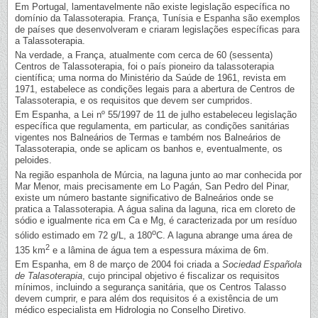
Em Portugal, lamentavelmente não existe legislação específica no
domínio da Talassoterapia. França, Tunísia e Espanha são exemplos
de países que desenvolveram e criaram legislações específicas para
a Talassoterapia.
Na verdade, a França, atualmente com cerca de 60 (sessenta)
Centros de Talassoterapia, foi o país pioneiro da talassoterapia
científica; uma norma do Ministério da Saúde de 1961, revista em
1971, estabelece as condições legais para a abertura de Centros de
Talassoterapia, e os requisitos que devem ser cumpridos.
Em Espanha, a Lei nº 55/1997 de 11 de julho estabeleceu legislação
específica que regulamenta, em particular, as condições sanitárias
vigentes nos Balneários de Termas e também nos Balneários de
Talassoterapia, onde se aplicam os banhos e, eventualmente, os
peloides.
Na região espanhola de Múrcia, na laguna junto ao mar conhecida por
Mar Menor, mais precisamente em Lo Pagán, San Pedro del Pinar,
existe um número bastante significativo de Balneários onde se
pratica a Talassoterapia. A água salina da laguna, rica em cloreto de
sódio e igualmente rica em Ca e Mg, é caracterizada por um resíduo
o
sólido estimado em 72 g/L, a 180
C. A laguna abrange uma área de
2
135 km
e a lâmina de água tem a espessura máxima de 6m.
Em Espanha, em 8 de março de 2004 foi criada a
Sociedad Española
de Talasoterapia
, cujo principal objetivo é fiscalizar os requisitos
mínimos, incluindo a segurança sanitária, que os Centros Talasso
devem cumprir, e para além dos requisitos é a existência de um
médico especialista em Hidrologia no Conselho Diretivo.