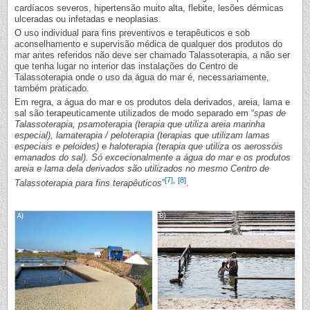
cardíacos severos, hipertensão muito alta, flebite, lesões dérmicas
ulceradas ou infetadas e neoplasias.
O uso individual para fins preventivos e terapêuticos e sob
aconselhamento e supervisão médica de qualquer dos produtos do
mar antes referidos não deve ser chamado Talassoterapia, a não ser
que tenha lugar no interior das instalações do Centro de
Talassoterapia onde o uso da água do mar é, necessariamente,
também praticado.
Em regra, a água do mar e os produtos dela derivados, areia, lama e
sal são terapeuticamente utilizados de modo separado em “
spas de
Talassoterapia, psamoterapia (terapia que utiliza areia marinha
especial), lamaterapia / peloterapia (terapias que utilizam lamas
especiais e peloides) e haloterapia (terapia que utiliza os aerossóis
emanados do sal). Só excecionalmente a água do mar e os produtos
areia e lama dela derivados são utilizados no mesmo Centro de
[7]
,
[8]
Talassoterapia para fins terapêuticos
”
.