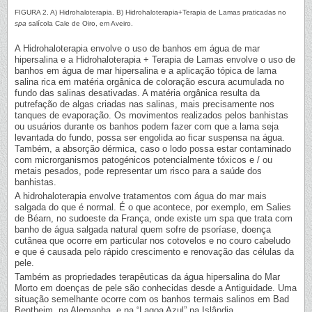
FIGURA 2. A) Hidrohaloterapia. B) Hidrohaloterapia+Terapia de Lamas praticadas no
spa
salícola Cale de Oiro, em Aveiro.
A Hidrohaloterapia envolve o uso de banhos em água de mar
hipersalina e a Hidrohaloterapia + Terapia de Lamas envolve o uso de
banhos em água de mar hipersalina e a aplicação tópica de lama
salina rica em matéria orgânica de coloração escura acumulada no
fundo das salinas desativadas. A matéria orgânica resulta da
putrefação de algas criadas nas salinas, mais precisamente nos
tanques de evaporação. Os movimentos realizados pelos banhistas
ou usuários durante os banhos podem fazer com que a lama seja
levantada do fundo, possa ser engolida ao ficar suspensa na água.
Também, a absorção dérmica, caso o lodo possa estar contaminado
com microrganismos patogénicos potencialmente tóxicos e / ou
metais pesados, pode representar um risco para a saúde dos
banhistas.
A hidrohaloterapia envolve tratamentos com água do mar mais
salgada do que é normal. É o que acontece, por exemplo, em Salies
de Béarn, no sudoeste da França, onde existe um spa que trata com
banho de água salgada natural quem sofre de psoríase, doença
cutânea que ocorre em particular nos cotovelos e no couro cabeludo
e que é causada pelo rápido crescimento e renovação das células da
pele.
Também as propriedades terapêuticas da água hipersalina do Mar
Morto em doenças de pele são conhecidas desde a Antiguidade. Uma
situação semelhante ocorre com os banhos termais salinos em Bad
Bentheim, na Alemanha, e na “Lagoa Azul” na Islândia.