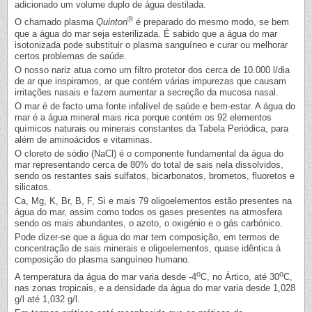
adicionado um volume duplo de água destilada.
®
O chamado plasma
Quinton
é preparado do mesmo modo, se bem
que a água do mar seja esterilizada. É sabido que a água do mar
isotonizada pode substituir o plasma sanguíneo e curar ou melhorar
certos problemas de saúde.
O nosso nariz atua como um filtro protetor dos cerca de 10.000 l/dia
de ar que inspiramos, ar que contém várias impurezas que causam
irritações nasais e fazem aumentar a secreção da mucosa nasal.
O mar é de facto uma fonte infalível de saúde e bem-estar. A água do
mar é a água mineral mais rica porque contém os 92 elementos
químicos naturais ou minerais constantes da Tabela Periódica, para
além de aminoácidos e vitaminas.
O cloreto de sódio (NaCl) é o componente fundamental da água do
mar representando cerca de 80% do total de sais nela dissolvidos,
sendo os restantes sais sulfatos, bicarbonatos, brometos, fluoretos e
silicatos.
Ca, Mg, K, Br, B, F, Si e mais 79 oligoelementos estão presentes na
água do mar, assim como todos os gases presentes na atmosfera
sendo os mais abundantes, o azoto, o oxigénio e o gás carbónico.
Pode dizer-se que a água do mar tem composição, em termos de
concentração de sais minerais e oligoelementos, quase idêntica à
composição do plasma sanguíneo humano.
o
o
A temperatura da água do mar varia desde -4
C, no Ártico, até 30
C,
nas zonas tropicais, e a densidade da água do mar varia desde 1,028
g/l até 1,032 g/l.