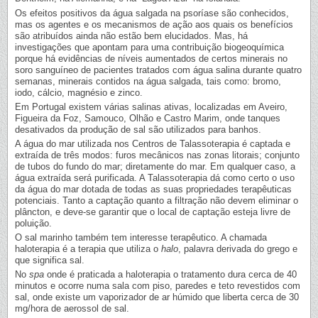
Os efeitos positivos da água salgada na psoríase são conhecidos,
mas os agentes e os mecanismos de ação aos quais os benefícios
são atribuídos ainda não estão bem elucidados. Mas, há
investigações que apontam para uma contribuição biogeoquímica
porque há evidências de níveis aumentados de certos minerais no
soro sanguíneo de pacientes tratados com água salina durante quatro
semanas, minerais contidos na água salgada, tais como: bromo,
iodo, cálcio, magnésio e zinco.
Em Portugal existem várias salinas ativas, localizadas em Aveiro,
Figueira da Foz, Samouco, Olhão e Castro Marim, onde tanques
desativados da produção de sal são utilizados para banhos.
A água do mar utilizada nos Centros de Talassoterapia é captada e
extraída de três modos: furos mecânicos nas zonas litorais; conjunto
de tubos do fundo do mar; diretamente do mar. Em qualquer caso, a
água extraída será purificada. A Talassoterapia dá como certo o uso
da água do mar dotada de todas as suas propriedades terapêuticas
potenciais. Tanto a captação quanto a filtração não devem eliminar o
plâncton, e deve-se garantir que o local de captação esteja livre de
poluição.
O sal marinho também tem interesse terapêutico. A chamada
haloterapia é a terapia que utiliza o
halo
, palavra derivada do grego e
que significa sal.
No
spa
onde é praticada a haloterapia o tratamento dura cerca de 40
minutos e ocorre numa sala com piso, paredes e teto revestidos com
sal, onde existe um vaporizador de ar húmido que liberta cerca de 30
mg/hora de aerossol de sal.