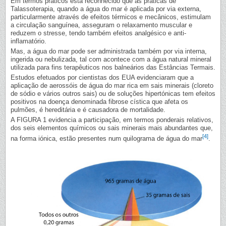
Em termos práticos está reconhecido que as práticas de
Talassoterapia, quando a água do mar é aplicada por via externa,
particularmente através de efeitos térmicos e mecânicos, estimulam
a circulação sanguínea, asseguram o relaxamento muscular e
reduzem o stresse, tendo também efeitos analgésico e anti-
inflamatório.
Mas, a água do mar pode ser administrada também por via interna,
ingerida ou nebulizada, tal com acontece com a água natural mineral
utilizada para fins terapêuticos nos balneários das Estâncias Termais.
Estudos efetuados por cientistas dos EUA evidenciaram que a
aplicação de aerossóis de água do mar rica em sais minerais (cloreto
de sódio e vários outros sais) ou de soluções hipertónicas tem efeitos
positivos na doença denominada fibrose cística que afeta os
pulmões, é hereditária e é causadora de mortalidade.
A FIGURA 1 evidencia a participação, em termos ponderais relativos,
dos seis elementos químicos ou sais minerais mais abundantes que,
[4]
na forma iónica, estão presentes num quilograma de água do mar
.