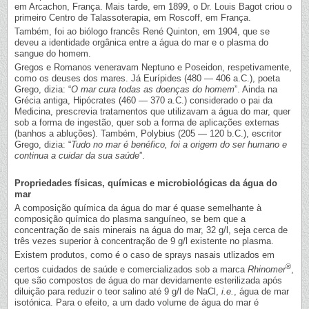
em Arcachon, França. Mais tarde, em 1899, o Dr. Louis Bagot criou o
primeiro Centro de Talassoterapia, em Roscoff, em França.
Também, foi ao biólogo francês René Quinton, em 1904, que se
deveu a identidade orgânica entre a água do mar e o plasma do
sangue do homem.
Gregos e Romanos veneravam Neptuno e Poseidon, respetivamente,
como os deuses dos mares. Já Eurípides (480 — 406 a.C.), poeta
Grego, dizia: “
O mar cura todas as doenças do homem
”. Ainda na
Grécia antiga, Hipócrates (460 — 370 a.C.) considerado o pai da
Medicina, prescrevia tratamentos que utilizavam a água do mar, quer
sob a forma de ingestão, quer sob a forma de aplicações externas
(banhos a abluções). Também, Polybius (205 — 120 b.C.), escritor
Grego, dizia: “
Tudo no mar é benéfico, foi a origem do ser humano e
continua a cuidar da sua saúde
”.
Propriedades físicas, químicas e microbiológicas da água do
mar
A composição química da água do mar é quase semelhante à
composição química do plasma sanguíneo, se bem que a
concentração de sais minerais na água do mar, 32 g/l, seja cerca de
três vezes superior à concentração de 9 g/l existente no plasma.
Existem produtos, como é o caso de sprays nasais utlizados em
®
certos cuidados de saúde e comercializados sob a marca
Rhinomer
,
que são compostos de água do mar devidamente esterilizada após
diluição para reduzir o teor salino até 9 g/l de NaCl,
i.e.
, água de mar
isotónica. Para o efeito, a um dado volume de água do mar é