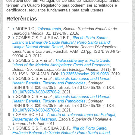
desejável que, em Portugal, os Centros de Talassoterapia também
tenham um Quadro Regulatório para poderem ser acreditados e
certificados, requisitos fundamentais para atrair utentes.
Referências
↑
MORER C.,
Talasoterapia
,
Boletim Sociedad Española de
Hidrologia Médica
, 31, 119-146 . 2016.
↑
GOMES C.S.F. & SILVA J.B.P.,
Ilha do Porto Santo:
Estância Balnear de Saúde Natural / Porto Santo Island:
Unique Natural Health Resort
,
Madeira Rochas-Divulgações
Científicas e Culturais
, Funchal, RAM, 237pp. ISBN: 978-972-
99004- 4-0. 2012.
↑
GOMES C.S.F.
et al.
,
Thalassotherapy in Porto Santo
Island of the Madeira Archipelago: Facts and Prospects
,
Boletim Sociedad Española de Hidrologia Médica
, 34 (1), 9-
33. ISSN: 0214-2813. DOI:
10.23853/bsehm.2019.0953
. 2019.
↑
GOMES C.S.F.
et al.
,
Minerals latu sensu and Human
Health: Benefits, Toxicity and Pathologies
,
Springer
,
ISBN:978-3- 030-65705-5; eBook: 978-3-030-65706-2. DOI:
10.1007/978-3-030-65706-2
. 2021.
↑
GOMES C.S.F.
et al.
,
Minerals latu sensu and Human
Health: Benefits, Toxicity and Pathologies
,
Springer
,
ISBN:978-3- 030-65705-5; eBook: 978-3-030-65706-2. DOI:
10.1007/978-3-030-65706-2
. 2021.
↑
GAMEIRO F.I.J.,
A oferta de Talassoterapia em Portugal,
Dissertação de Mestrado
,
Escola Superior de Hotelaria e
Turismo do Estoril
. 2011.
↑
GOMES C.S.F. & SILVA J.B.P.,
Ilha do Porto Santo:
Estância Balnear de Saúde Natural / Porto Santo Island: