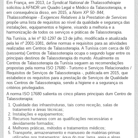
Em França, em 2013,
Le Syndicat National de Thalassothérapie
solicitou à AFNOR um Quadro Legal e Médico da Talassoterapia, e
em consequência disso, em 2015, a
Norm XP 50- 844
,
Thalassothérapie - Exigences Relatives à la Prestation de Services
propõe uma lista de requisitos ao nível da qualidade e segurança das
instalações, equipamentos e higiene, visando a melhoria e a
harmonização de todos os serviços e práticas de Talassoterapia.
Na Tunísia, a lei nº 92-1297 de 13 de julho, modificada e atualizada
pela lei nº 2001-1081, define normas e requisitos para as atividades
realizadas em Centros de Talassoterapia. A Tunísia com cerca de 60
(sessenta) Centros de Talassoterapia ocupa o segundo lugar entre os
principais destinos de Talassoterapia do mundo. Atualmente os
Centros de Talassoterapia da Tunísia seguem as recomendações
propostas pela norma ISO 17680 - Turismo e Serviços Relacionados /
Requisitos de Serviços de Talassoterapia -, publicada em 2015, que
estabelece os requisitos para a prestação de Serviços de Qualidade
nos Centros de Talassoterapia, sendo a higiene e a segurança os
critérios privilegiados.
A norma ISO 17680 salienta os cinco pilares principais dum Centro de
Talassoterapia:
Qualidade das infraestruturas, tais como receção, salas de
tratamento e áreas técnicas;
Instalações e equipamentos;
Recursos humanos com as qualificações necessárias e
devidamente formados;
Melhores práticas, métodos e tratamentos médicos;
Transporte, armazenamento e manuseio de matérias-primas
utilizadas nos tratamentos: água do mar, lama, areia e algas.