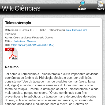
WikiCiências
Talassoterapia
Referência :
Gomes, C. S. F., (2021)
Talassoterapia
,
Rev. Ciência Elem.
,
V9(4):067
Autor
:
Celso de Sousa Figueiredo Gomes
Editor
:
João Nuno Tavares
DOI
:
[
https://doi.org/10.24927/rce2021.067
]
Resumo
Tal como o Termalismo a Talassoterapia é outra importante atividade
económica do âmbito da Hidrologia Médica e que, por definição,
consiste no “Uso da água do mar, de produtos do mar (areia, lama,
sal, algas) e, ainda, o clima e aerossóis do litoral marítimo como
forma de terapia”. Porém, a definição atual de Talassoterapia é ainda
mais precisa, porque considera: “O uso combinado com fins
preventivos e terapêuticos da água do mar e de produtos derivados
do mar, sob aconselhamento e supervisão médica, no interior de
espaços adequados e equipados para o efeito, os Centros de