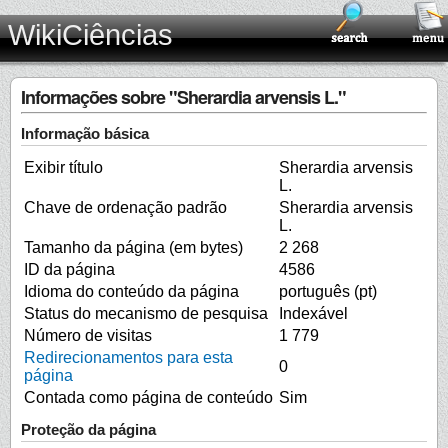
WikiCiências
Informações sobre "Sherardia arvensis L."
Informação básica
Exibir título
Sherardia arvensis
L.
Chave de ordenação padrão
Sherardia arvensis
L.
Tamanho da página (em bytes)
2 268
ID da página
4586
Idioma do conteúdo da página
português (pt)
Status do mecanismo de pesquisa
Indexável
Número de visitas
1 779
Redirecionamentos para esta
0
página
Contada como página de conteúdo
Sim
Proteção da página