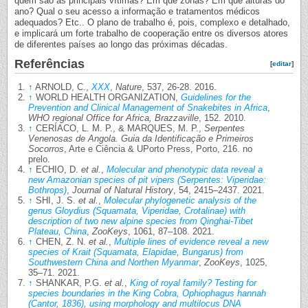
quem são as principais vítimas? Em que zonas? Em que alturas do
ano? Qual o seu acesso a informação e tratamentos médicos
adequados? Etc.. O plano de trabalho é, pois, complexo e detalhado,
e implicará um forte trabalho de cooperação entre os diversos atores
de diferentes países ao longo das próximas décadas.
Referências
[
editar
]
↑
ARNOLD, C.,
XXX
,
Nature
, 537, 26-28. 2016.
↑
WORLD HEALTH ORGANIZATION,
Guidelines for the
Prevention and Clinical Management of Snakebites in Africa
,
WHO regional Office for Africa, Brazzaville
, 152. 2010.
↑
CERÍACO, L. M. P., & MARQUES, M. P.,
Serpentes
Venenosas de Angola. Guia da Identificação e Primeiros
Socorros
, Arte e Ciência & UPorto Press, Porto, 216. no
prelo.
↑
ECHIO, D.
et al.
,
Molecular and phenotypic data reveal a
new Amazonian species of pit vipers (Serpentes: Viperidae:
Bothrops)
,
Journal of Natural History
, 54, 2415–2437. 2021.
↑
SHI, J. S.
et al.
,
Molecular phylogenetic analysis of the
genus Gloydius (Squamata, Viperidae, Crotalinae) with
description of two new alpine species from Qinghai-Tibet
Plateau, China
,
ZooKeys
, 1061, 87–108. 2021.
↑
CHEN, Z. N.
et al.
,
Multiple lines of evidence reveal a new
species of Krait (Squamata, Elapidae, Bungarus) from
Southwestern China and Northen Myanmar
,
ZooKeys
, 1025,
35–71. 2021.
↑
SHANKAR, P.G.
et al.
,
King of royal family? Testing for
species boundaries in the King Cobra, Ophiophagus hannah
(Cantor, 1836), using morphology and multilocus DNA