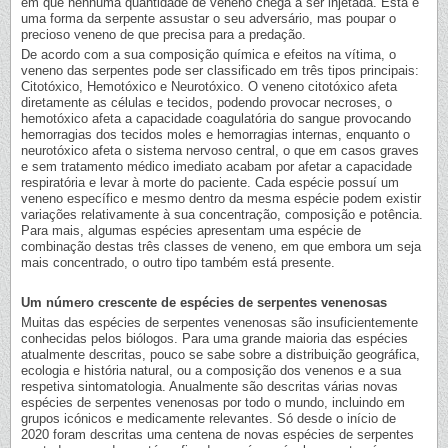
em que nenhuma quantidade de veneno chega a ser injetada. Esta é
uma forma da serpente assustar o seu adversário, mas poupar o
precioso veneno de que precisa para a predação.
De acordo com a sua composição química e efeitos na vítima, o
veneno das serpentes pode ser classificado em três tipos principais:
Citotóxico, Hemotóxico e Neurotóxico. O veneno citotóxico afeta
diretamente as células e tecidos, podendo provocar necroses, o
hemotóxico afeta a capacidade coagulatória do sangue provocando
hemorragias dos tecidos moles e hemorragias internas, enquanto o
neurotóxico afeta o sistema nervoso central, o que em casos graves
e sem tratamento médico imediato acabam por afetar a capacidade
respiratória e levar à morte do paciente. Cada espécie possuí um
veneno específico e mesmo dentro da mesma espécie podem existir
variações relativamente à sua concentração, composição e potência.
Para mais, algumas espécies apresentam uma espécie de
combinação destas três classes de veneno, em que embora um seja
mais concentrado, o outro tipo também está presente.
Um número crescente de espécies de serpentes venenosas
Muitas das espécies de serpentes venenosas são insuficientemente
conhecidas pelos biólogos. Para uma grande maioria das espécies
atualmente descritas, pouco se sabe sobre a distribuição geográfica,
ecologia e história natural, ou a composição dos venenos e a sua
respetiva sintomatologia. Anualmente são descritas várias novas
espécies de serpentes venenosas por todo o mundo, incluindo em
grupos icónicos e medicamente relevantes. Só desde o início de
2020 foram descritas uma centena de novas espécies de serpentes