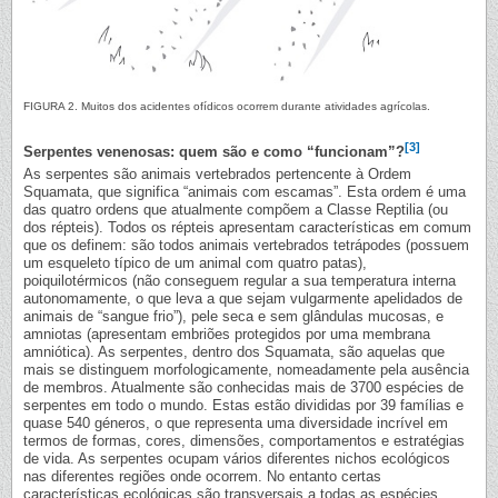
FIGURA 2. Muitos dos acidentes ofídicos ocorrem durante atividades agrícolas.
[3]
Serpentes venenosas: quem são e como “funcionam”?
As serpentes são animais vertebrados pertencente à Ordem
Squamata, que significa “animais com escamas”. Esta ordem é uma
das quatro ordens que atualmente compõem a Classe Reptilia (ou
dos répteis). Todos os répteis apresentam características em comum
que os definem: são todos animais vertebrados tetrápodes (possuem
um esqueleto típico de um animal com quatro patas),
poiquilotérmicos (não conseguem regular a sua temperatura interna
autonomamente, o que leva a que sejam vulgarmente apelidados de
animais de “sangue frio”), pele seca e sem glândulas mucosas, e
amniotas (apresentam embriões protegidos por uma membrana
amniótica). As serpentes, dentro dos Squamata, são aquelas que
mais se distinguem morfologicamente, nomeadamente pela ausência
de membros. Atualmente são conhecidas mais de 3700 espécies de
serpentes em todo o mundo. Estas estão divididas por 39 famílias e
quase 540 géneros, o que representa uma diversidade incrível em
termos de formas, cores, dimensões, comportamentos e estratégias
de vida. As serpentes ocupam vários diferentes nichos ecológicos
nas diferentes regiões onde ocorrem. No entanto certas
características ecológicas são transversais a todas as espécies.