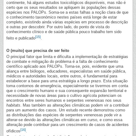
continente, há alguns estudos toxicológicos disponíveis, mas não é
certo que os seus resultados se apliquem às populações dessas
espécies nos PALOPs. Soma-se a estas falhas a noção clara de que
o conhecimento taxonómico nestes países está longe de estar
completo, existindo ainda várias espécies em processo de descrição
e outras por descobrir. Por outro lado, do ponto de vista do
conhecimento clínico e de saúde pública pouco trabalho tem sido
[15]
feito e publicado
.
O (muito) que precisa de ser feito
O principal fator que limita e dificulta a implementação de estratégias
de combate e mitigação do problema é a falta de conhecimento
científico aplicado aos PALOPs. Torna-se, pois, evidente que uma
aliança entre biólogos, educadores, especialistas em saúde pública,
médicos e autoridades locais, entre outros, é fundamental para
estabelecer a base para uma estratégia a longo prazo. Esta situação
toma contornos de emergência, especialmente se tivermos em conta
que o crescimento humano e sua consequente expansão territorial e
necessidade de novas áreas para o cultivo agrícola potenciam os
encontros entre seres humanos e serpentes venenosas nos seus
habitats
. Mas também as alterações climáticas podem vir a contribuir
para um aumento dos casos. Um estudo recente demonstrou como
as distribuições das espécies de serpentes venenosas pode vir a
alterar-se devido às alterações climáticas em curso, e como essa
alteração pode contribuir para um crescimento de casos de acidentes
[16]
ofídicos
.