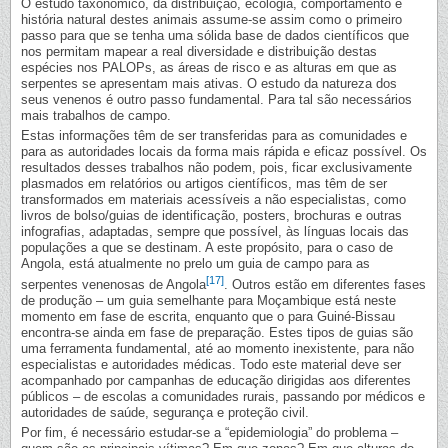
O estudo taxonómico, da distribuição, ecologia, comportamento e
história natural destes animais assume-se assim como o primeiro
passo para que se tenha uma sólida base de dados científicos que
nos permitam mapear a real diversidade e distribuição destas
espécies nos PALOPs, as áreas de risco e as alturas em que as
serpentes se apresentam mais ativas. O estudo da natureza dos
seus venenos é outro passo fundamental. Para tal são necessários
mais trabalhos de campo.
Estas informações têm de ser transferidas para as comunidades e
para as autoridades locais da forma mais rápida e eficaz possível. Os
resultados desses trabalhos não podem, pois, ficar exclusivamente
plasmados em relatórios ou artigos científicos, mas têm de ser
transformados em materiais acessíveis a não especialistas, como
livros de bolso/guias de identificação, posters, brochuras e outras
infografias, adaptadas, sempre que possível, às línguas locais das
populações a que se destinam. A este propósito, para o caso de
Angola, está atualmente no prelo um guia de campo para as
[17]
serpentes venenosas de Angola
. Outros estão em diferentes fases
de produção – um guia semelhante para Moçambique está neste
momento em fase de escrita, enquanto que o para Guiné-Bissau
encontra-se ainda em fase de preparação. Estes tipos de guias são
uma ferramenta fundamental, até ao momento inexistente, para não
especialistas e autoridades médicas. Todo este material deve ser
acompanhado por campanhas de educação dirigidas aos diferentes
públicos – de escolas a comunidades rurais, passando por médicos e
autoridades de saúde, segurança e proteção civil.
Por fim, é necessário estudar-se a “epidemiologia” do problema –