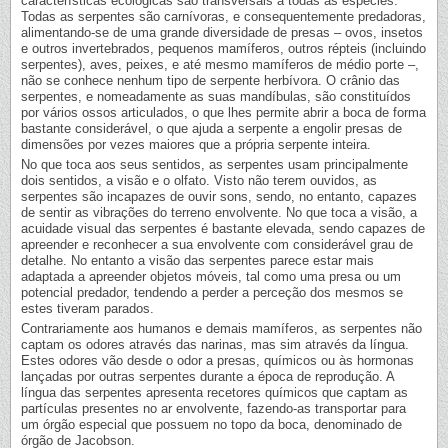
características ecológicas são transversais a todas as espécies.
Todas as serpentes são carnívoras, e consequentemente predadoras,
alimentando-se de uma grande diversidade de presas – ovos, insetos
e outros invertebrados, pequenos mamíferos, outros répteis (incluindo
serpentes), aves, peixes, e até mesmo mamíferos de médio porte –,
não se conhece nenhum tipo de serpente herbívora. O crânio das
serpentes, e nomeadamente as suas mandíbulas, são constituídos
por vários ossos articulados, o que lhes permite abrir a boca de forma
bastante considerável, o que ajuda a serpente a engolir presas de
dimensões por vezes maiores que a própria serpente inteira.
No que toca aos seus sentidos, as serpentes usam principalmente
dois sentidos, a visão e o olfato. Visto não terem ouvidos, as
serpentes são incapazes de ouvir sons, sendo, no entanto, capazes
de sentir as vibrações do terreno envolvente. No que toca a visão, a
acuidade visual das serpentes é bastante elevada, sendo capazes de
apreender e reconhecer a sua envolvente com considerável grau de
detalhe. No entanto a visão das serpentes parece estar mais
adaptada a apreender objetos móveis, tal como uma presa ou um
potencial predador, tendendo a perder a perceção dos mesmos se
estes tiveram parados.
Contrariamente aos humanos e demais mamíferos, as serpentes não
captam os odores através das narinas, mas sim através da língua.
Estes odores vão desde o odor a presas, químicos ou às hormonas
lançadas por outras serpentes durante a época de reprodução. A
língua das serpentes apresenta recetores químicos que captam as
partículas presentes no ar envolvente, fazendo-as transportar para
um órgão especial que possuem no topo da boca, denominado de
órgão de Jacobson.