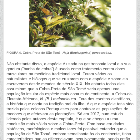
FIGURA 4. Cobra Preta de São Tomé,
Naja
(
Boulengerina
)
peroescobari
.
Não obstante disso, a espécie é usada na gastronomia local e a sua
gordura (“banha da cobra”) é usada como tratamento contra dores
musculares na medicina tradicional local. Foram vários os
naturalistas e biólogos que se cruzaram com a espécie e sobre ela
escreveram desde meados do século XIX. No entanto todos eles
assumiram que a Cobra-Preta de São Tomé seria apenas uma
população insular da espécie mais comum do continente, a Cobra-da-
Floresta-Africana,
N. (B.) melanoleuca
. Fora dos escritos científicos,
a história que corria na tradição oral da ilha, é que a espécie teria sido
trazida pelos colonos Portugueses para controlar as populações de
roedores que afetavam as plantações. Só em 2017, num estudo
liderado pelos autores deste capítulo, é que se chegou a uma
conclusão mais sólida sobre a Cobra-Preta. Com base em dados
históricos, morfológicos e moleculares foi possível entender que a
população de São Tomé, embora semelhante às do continente, tinha
características que as diferenciavam inequivocamente, sendo então