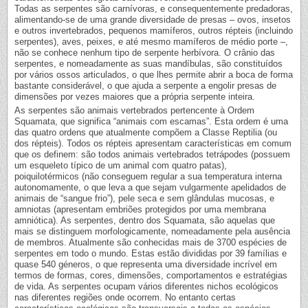
Todas as serpentes são carnívoras, e consequentemente predadoras,
alimentando-se de uma grande diversidade de presas – ovos, insetos
e outros invertebrados, pequenos mamíferos, outros répteis (incluindo
serpentes), aves, peixes, e até mesmo mamíferos de médio porte –,
não se conhece nenhum tipo de serpente herbívora. O crânio das
serpentes, e nomeadamente as suas mandíbulas, são constituídos
por vários ossos articulados, o que lhes permite abrir a boca de forma
bastante considerável, o que ajuda a serpente a engolir presas de
dimensões por vezes maiores que a própria serpente inteira.
As serpentes são animais vertebrados pertencente à Ordem
Squamata, que significa “animais com escamas”. Esta ordem é uma
das quatro ordens que atualmente compõem a Classe Reptilia (ou
dos répteis). Todos os répteis apresentam características em comum
que os definem: são todos animais vertebrados tetrápodes (possuem
um esqueleto típico de um animal com quatro patas),
poiquilotérmicos (não conseguem regular a sua temperatura interna
autonomamente, o que leva a que sejam vulgarmente apelidados de
animais de “sangue frio”), pele seca e sem glândulas mucosas, e
amniotas (apresentam embriões protegidos por uma membrana
amniótica). As serpentes, dentro dos Squamata, são aquelas que
mais se distinguem morfologicamente, nomeadamente pela ausência
de membros. Atualmente são conhecidas mais de 3700 espécies de
serpentes em todo o mundo. Estas estão divididas por 39 famílias e
quase 540 géneros, o que representa uma diversidade incrível em
termos de formas, cores, dimensões, comportamentos e estratégias
de vida. As serpentes ocupam vários diferentes nichos ecológicos
nas diferentes regiões onde ocorrem. No entanto certas