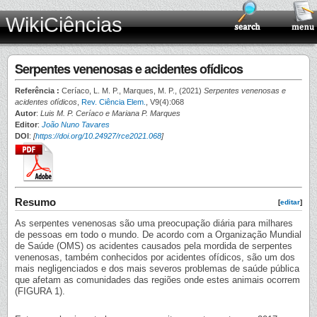
WikiCiências
Serpentes venenosas e acidentes ofídicos
Referência :
Ceríaco, L. M. P., Marques, M. P., (2021)
Serpentes venenosas e
acidentes ofídicos
,
Rev. Ciência Elem.
, V9(4):068
Autor
:
Luis M. P. Ceríaco e Mariana P. Marques
Editor
:
João Nuno Tavares
DOI
:
[
https://doi.org/10.24927/rce2021.068
]
Resumo
[
editar
]
As serpentes venenosas são uma preocupação diária para milhares
de pessoas em todo o mundo. De acordo com a Organização Mundial
de Saúde (OMS) os acidentes causados pela mordida de serpentes
venenosas, também conhecidos por acidentes ofídicos, são um dos
mais negligenciados e dos mais severos problemas de saúde pública
que afetam as comunidades das regiões onde estes animais ocorrem
(FIGURA 1).