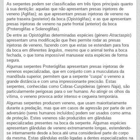
As serpentes podem ser classificadas em três tipos principais quanto
à sua dentição: aquelas que não apresentam presas injetores de
veneno (Aglifas); as que apresentam presas injetoras de veneno na
parte traseira (posterior) da boca (Opistóglifas); e as que apresentam
presas injetoras de veneno na parte frontal (anterior) da boca
(Proteroglifas e Solenoglifas).
De entre as Opistóglifas determinadas espécies (género
Atractaspis
)
apresentam uma modificação que lhes permite rodar as presas
injetoras de veneno, fazendo com que estas se estendam para fora
da boca em diferentes ângulos, mesmo que o animal tenha a boca
fechada, o que torna impossível manusear esta espécies de forma
segura.
Algumas serpentes Proteróglifas apresentam presas injetoras de
venenos especializadas, que em conjunto com a musculatura da
mandíbula superior, permitem que a serpente “cuspa” o veneno a
grande distância e com uma impressionante precisão. Estas
serpentes, conhecidas como Cobras-Cuspideiras (género
Naja
), são
particularmente perigosas para o ser humano. Ao atingir os olhos da
vítima, o veneno provoca ardor intenso e cegueira temporária.
Algumas serpentes produzem veneno, que usam maioritariamente
durante a predação, mas que em casos de agressão por parte de um
adversário (seres humanos incluídos) podem ser usados como arma
de proteção. Estes venenos são produzidos em glândulas
especializadas presentes na boca da serpente. Algumas espécies
apresentam glândulas de veneno extremamente longas, estendendo-
se internamente desde a boca até uma considerável parte do corpo
da mesma. Estas glândulas estão ligadas a dentes especializados na