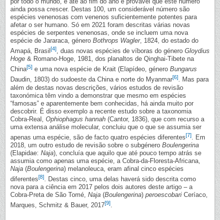
por todo o mundo, e até ao fim do ano é provável que este número
ainda possa crescer. Destas 100, um considerável número são
espécies venenosas com venenos suficientemente potentes para
afetar o ser humano. Só em 2021 foram descritas várias novas
espécies de serpentes venenosas, onde se incluem uma nova
espécie de Jararaca, género
Bothrops Wagler
, 1824, do estado do
[4]
Amapá, Brasil
, duas novas espécies de víboras do género
Gloydius
Hoge
& Romano-Hoge, 1981, dos planaltos de Qinghai-Tibete na
[5]
China
e uma nova espécie de Krait (Elapídeo, género
Bungarus
[6]
Daudin, 1803) do sudoeste da China e norte do Myanmar
. Mas para
além de destas novas descrições, vários estudos de revisão
taxonómica têm vindo a demonstrar que mesmo em espécies
“famosas” e aparentemente bem conhecidas, há ainda muito por
descobrir. É disso exemplo a recente estudo sobre a taxonomia
Cobra-Real,
Ophiophagus hannah
(Cantor, 1836), que com recurso a
uma extensa análise molecular, concluiu que o que se assumia ser
[7]
apenas uma espécie, são de facto quatro espécies diferentes
. Em
2018, um outro estudo de revisão sobre o subgénero
Boulengerina
(Elapidae:
Naja
), concluía que aquilo que até pouco tempo atrás se
assumia como apenas uma espécie, a Cobra-da-Floresta-Africana,
Naja
(
Boulengerina
) melanoleuca, eram afinal cinco espécies
[8]
diferentes
. Destas cinco, uma delas haverá sido descrita como
nova para a ciência em 2017 pelos dois autores deste artigo – a
Cobra-Preta de São Tomé,
Naja
(
Boulengerina
)
peroescobari
Ceríaco,
[9]
Marques, Schmitz & Bauer, 2017
.