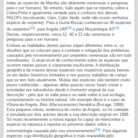
todas as espécies de Mamba são altamente venenosas e perigosas
para o ser humano). No entanto, tudo aquilo que se reportou sobre a
Cobra-Preta é igualmente verdade para o contexto dos demais
PALOPs (excetuando, claro, Cabo Verde, onde não ocorre nenhuma
espécie de serpente). Para a Guiné-Bissau conhecem-se 39 espécies
[11]
[12]
[13]
de serpentes
, para Angola 140
e para Moçambique 92
.
Destas, respetivamente, cerca 12, 40 e 21 são venenosas e
perigosas para o ser humano.
Embora as realidades destes países sejam diferentes entre si, os
desafios que se colocam para o combate e mitigação dos problemas
causados pelo envenenamento por serpentes venenosas são em tudo
semelhantes. O atual nível de conhecimento sobre as espécies que
ocorrem nestes países é claramente insuficiente. A distribuição
geográfica da maioria destas espécies nos respetivos países baseia-
se em dados históricos limitados e nos poucos trabalhos de campo
que se tem feito atualmente. Muitas das espécies são também muito
pouco conhecidas – algumas delas poucas vezes foram vistas e
estudadas por naturalistas desde o momento original da sua
descrição – pelo que se sabe pouco ou nada sobre a sua ecologia,
comportamento ou história natural. Um exemplo disso é o caso da
Víbora-de-Angola,
Bitis
(
Macrocerastes
)
heraldica
(Bocage, 1889).
Esta pequena víbora, endémica do centro de Angola, só foi coletada
e estudada por dois autores desde a sua descrição original em 1889.
Só muito recentemente a nossa equipa foi capaz de reencontrar a
espécie na natureza e reportar os primeiros dados sobre a
[14]
sintomatologia causada pelo seu envenenamento
. Para algumas
espécies cuja distribuição geográfica é mais expandida pelo