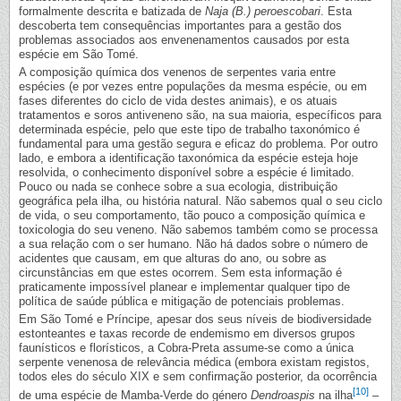
formalmente descrita e batizada de
Naja (B.) peroescobari
. Esta
descoberta tem consequências importantes para a gestão dos
problemas associados aos envenenamentos causados por esta
espécie em São Tomé.
A composição química dos venenos de serpentes varia entre
espécies (e por vezes entre populações da mesma espécie, ou em
fases diferentes do ciclo de vida destes animais), e os atuais
tratamentos e soros antiveneno são, na sua maioria, específicos para
determinada espécie, pelo que este tipo de trabalho taxonómico é
fundamental para uma gestão segura e eficaz do problema. Por outro
lado, e embora a identificação taxonómica da espécie esteja hoje
resolvida, o conhecimento disponível sobre a espécie é limitado.
Pouco ou nada se conhece sobre a sua ecologia, distribuição
geográfica pela ilha, ou história natural. Não sabemos qual o seu ciclo
de vida, o seu comportamento, tão pouco a composição química e
toxicologia do seu veneno. Não sabemos também como se processa
a sua relação com o ser humano. Não há dados sobre o número de
acidentes que causam, em que alturas do ano, ou sobre as
circunstâncias em que estes ocorrem. Sem esta informação é
praticamente impossível planear e implementar qualquer tipo de
política de saúde pública e mitigação de potenciais problemas.
Em São Tomé e Príncipe, apesar dos seus níveis de biodiversidade
estonteantes e taxas recorde de endemismo em diversos grupos
faunísticos e florísticos, a Cobra-Preta assume-se como a única
serpente venenosa de relevância médica (embora existam registos,
todos eles do século XIX e sem confirmação posterior, da ocorrência
[10]
de uma espécie de Mamba-Verde do género
Dendroaspis
na ilha
–