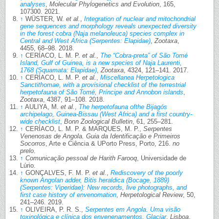
analyses
,
Molecular Phylogenetics and Evolution
, 165,
107300. 2021.
↑
WÜSTER, W.
et al.
,
Integration of nuclear and mitochondrial
gene sequences and morphology reveals unexpected diversity
in the forest cobra (Naja melanoleuca) species complex in
Central and West Africa (Serpentes: Elapidae)
,
Zootaxa
,
4455, 68–98. 2018.
↑
CERÍACO, L. M. P.
et al.
,
The “Cobra-preta” of São Tomé
Island, Gulf of Guinea, is a new species of Naja Laurenti,
1768 (Squamata: Elapidae)
,
Zootaxa
, 4324, 121–141. 2017.
↑
CERÍACO, L. M. P.
et al.
,
Miscellanea Herpetologica
Sanctithomae, with a provisional checklist of the terrestrial
herpetofauna of São Tomé, Príncipe and Annobon islands
,
Zootaxa
, 4387, 91–108. 2018.
↑
AULIYA, M.
et al.
,
The herpetofauna ofthe Bijagós
archipelago, Guinea-Bissau (West Africa) and a first country-
wide checklist
,
Bonn Zoological Bulletin
, 61, 255–281.
↑
CERÍACO, L. M. P. & MARQUES, M. P.,
Serpentes
Venenosas de Angola. Guia da Identificação e Primeiros
Socorros
, Arte e Ciência & UPorto Press, Porto, 216.
no
prelo
.
↑
Comunicação pessoal de Harith Farooq
, Universidade de
Lúrio.
↑
GONÇALVES, F. M. P.
et al.
,
Rediscovery of the poorly
known Angolan adder, Bitis heraldica (Bocage, 1889)
(Serpentes: Viperidae): New records, live photographs, and
first case history of envenomation
,
Herpetological Review
, 50,
241–246. 2019.
↑
OLIVEIRA, P. R. S.,
Serpentes em Angola. Uma visão
toxinológica e clínica dos envenenamentos, Glaciar
,
Lisboa
,