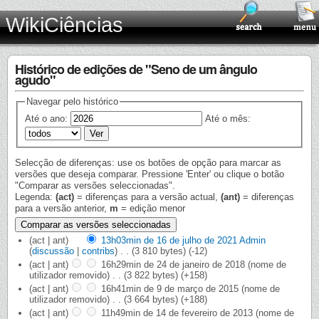
WikiCiências
Histórico de edições de "Seno de um ângulo
agudo"
Navegar pelo histórico
Até o ano:
Até o mês:
Selecção de diferenças: use os botões de opção para marcar as
versões que deseja comparar. Pressione 'Enter' ou clique o botão
"Comparar as versões seleccionadas".
Legenda:
(act)
= diferenças para a versão actual,
(ant)
= diferenças
para a versão anterior,
m
= edição menor
(act | ant)
13h03min de 16 de julho de 2021
‎
Admin
(
discussão
|
contribs
)
‎
. .
(3 810 bytes)
(-12)
(act | ant)
16h29min de 24 de janeiro de 2018
‎
(nome de
utilizador removido)
‎
. .
(3 822 bytes)
(+158)
(act | ant)
16h41min de 9 de março de 2015
‎
(nome de
utilizador removido)
‎
. .
(3 664 bytes)
(+188)
(act | ant)
11h49min de 14 de fevereiro de 2013
‎
(nome de