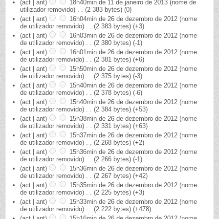
(act | ant)
18h40min de 11 de janeiro de 2013
‎
(nome de
utilizador removido)
‎
. .
(2 383 bytes)
(0)
(act | ant)
16h04min de 26 de dezembro de 2012
‎
(nome
de utilizador removido)
‎
. .
(2 383 bytes)
(+3)
(act | ant)
16h03min de 26 de dezembro de 2012
‎
(nome
de utilizador removido)
‎
. .
(2 380 bytes)
(-1)
(act | ant)
16h01min de 26 de dezembro de 2012
‎
(nome
de utilizador removido)
‎
. .
(2 381 bytes)
(+6)
(act | ant)
15h50min de 26 de dezembro de 2012
‎
(nome
de utilizador removido)
‎
. .
(2 375 bytes)
(-3)
(act | ant)
15h40min de 26 de dezembro de 2012
‎
(nome
de utilizador removido)
‎
. .
(2 378 bytes)
(-6)
(act | ant)
15h40min de 26 de dezembro de 2012
‎
(nome
de utilizador removido)
‎
. .
(2 384 bytes)
(+53)
(act | ant)
15h38min de 26 de dezembro de 2012
‎
(nome
de utilizador removido)
‎
. .
(2 331 bytes)
(+63)
(act | ant)
15h37min de 26 de dezembro de 2012
‎
(nome
de utilizador removido)
‎
. .
(2 268 bytes)
(+2)
(act | ant)
15h36min de 26 de dezembro de 2012
‎
(nome
de utilizador removido)
‎
. .
(2 266 bytes)
(-1)
(act | ant)
15h36min de 26 de dezembro de 2012
‎
(nome
de utilizador removido)
‎
. .
(2 267 bytes)
(+42)
(act | ant)
15h35min de 26 de dezembro de 2012
‎
(nome
de utilizador removido)
‎
. .
(2 225 bytes)
(+3)
(act | ant)
15h33min de 26 de dezembro de 2012
‎
(nome
de utilizador removido)
‎
. .
(2 222 bytes)
(+478)
(act | ant)
15h16min de 26 de dezembro de 2012
‎
(nome