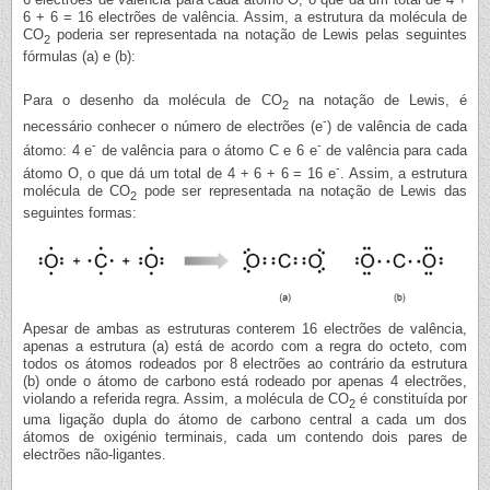
6 + 6 = 16 electrões de valência. Assim, a estrutura da molécula de
CO
poderia ser representada na notação de Lewis pelas seguintes
2
fórmulas (a) e (b):
Para o desenho da molécula de CO
na notação de Lewis, é
2
-
necessário conhecer o número de electrões (e
) de valência de cada
-
-
átomo: 4 e
de valência para o átomo C e 6 e
de valência para cada
-
átomo O, o que dá um total de 4 + 6 + 6 = 16 e
. Assim, a estrutura
molécula de CO
pode ser representada na notação de Lewis das
2
seguintes formas:
Apesar de ambas as estruturas conterem 16 electrões de valência,
apenas a estrutura (a) está de acordo com a regra do octeto, com
todos os átomos rodeados por 8 electrões ao contrário da estrutura
(b) onde o átomo de carbono está rodeado por apenas 4 electrões,
violando a referida regra. Assim, a molécula de CO
é constituída por
2
uma ligação dupla do átomo de carbono central a cada um dos
átomos de oxigénio terminais, cada um contendo dois pares de
electrões não-ligantes.