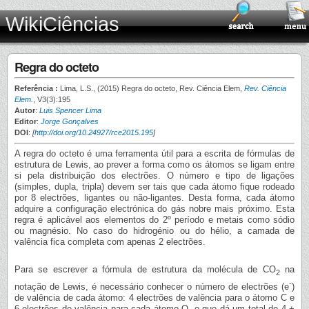
WikiCiências
Regra do octeto
Referência :
Lima, L.S., (2015) Regra do octeto, Rev. Ciência Elem,
Rev. Ciência
Elem.
, V3(3):195
Autor
:
Luis Spencer Lima
Editor
:
Jorge Gonçalves
DOI
:
[
http://doi.org/10.24927/rce2015.195
]
A regra do octeto é uma ferramenta útil para a escrita de fórmulas de
estrutura de Lewis, ao prever a forma como os átomos se ligam entre
si pela distribuição dos electrões. O número e tipo de ligações
(simples, dupla, tripla) devem ser tais que cada átomo fique rodeado
por 8 electrões, ligantes ou não-ligantes. Desta forma, cada átomo
adquire a configuração electrónica do gás nobre mais próximo. Esta
regra é aplicável aos elementos do 2º período e metais como sódio
ou magnésio. No caso do hidrogénio ou do hélio, a camada de
valência fica completa com apenas 2 electrões.
Para se escrever a fórmula de estrutura da molécula de CO
na
2
-
notação de Lewis, é necessário conhecer o número de electrões (e
)
de valência de cada átomo: 4 electrões de valência para o átomo C e
6 electrões de valência para cada átomo O, o que dá um total de 4 +