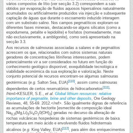
vários compostos de lítio (ver secção 3.2) correspondem a sais
obtidos por evaporação de fluidos aquosos hipersalinos naturalmente
acumulados ou artificialmente produzidos via injecção e subsequente
captação de águas que durante o escoamento induzido interagem
com um substrato salino. Nos campos pegmatíticos exploram-se
diferentes fases minerais, destacando-se alguns silicatos (como a
espodumena, petalite e lepidolite) e fosfatos (nomeadamente, mas
não exclusivamente, a ambligonite), como será apresentado na
secção 3.3.
Aos recursos de salmouras associadas a salares e de pegmatitos
acrescem os que, relacionados com outros sistemas naturais
geradores de concentrações litiníferas interessantes, podem
potencialmente vir a ser considerados no futuro em função do
conhecimento geológico disponível, exequibilidade tecnológica e
viabilidade económica da sua exploração e valorização. Neste
conjunto potencial de recursos encontram-se algumas salmouras
[110]
geotérmicas (
e.g.
Salton Sea, EUA)
, assim como salmouras
[111]
,
dependentes de certos reservatórios de hidrocarbonetos
/html>
KESLER, S.E.,
et al.
Global lithium resources: relative
importance of pegmatite, brine and other deposits
, Ore Geology
Reviews, 48, 55-69. 2012.</ref>. São igualmente dignas de referência
as acumulações de hectorite [esmectite de composição ideal
Na
(Mg,Li)
Si
O
0(OH)
] geradas no decurso da alteração de
0,3
3
4
1
2
rochas vulcânicas hospedeiras de sistemas geotérmicos de baixa
temperatura em meio ácido e envolvendo fluidos hidrotermais
[112]
alcalinos (
e.g.
King Valley, EUA)
, para além dos enriquecimentos