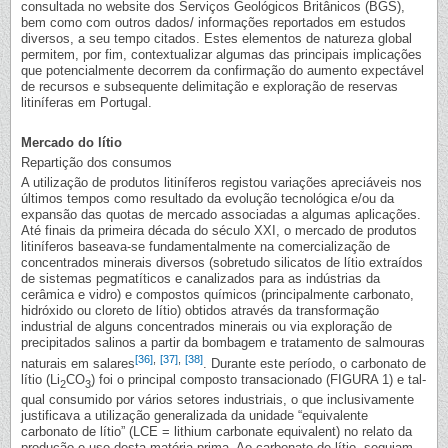
consultada no website dos Serviços Geológicos Britânicos (BGS),
bem como com outros dados/ informações reportados em estudos
diversos, a seu tempo citados. Estes elementos de natureza global
permitem, por fim, contextualizar algumas das principais implicações
que potencialmente decorrem da confirmação do aumento expectável
de recursos e subsequente delimitação e exploração de reservas
litiníferas em Portugal.
Mercado do lítio
Repartição dos consumos
A utilização de produtos litiníferos registou variações apreciáveis nos
últimos tempos como resultado da evolução tecnológica e/ou da
expansão das quotas de mercado associadas a algumas aplicações.
Até finais da primeira década do século XXI, o mercado de produtos
litiníferos baseava-se fundamentalmente na comercialização de
concentrados minerais diversos (sobretudo silicatos de lítio extraídos
de sistemas pegmatíticos e canalizados para as indústrias da
cerâmica e vidro) e compostos químicos (principalmente carbonato,
hidróxido ou cloreto de lítio) obtidos através da transformação
industrial de alguns concentrados minerais ou via exploração de
precipitados salinos a partir da bombagem e tratamento de salmouras
[36]
,
[37]
,
[38]
naturais em salares
. Durante este período, o carbonato de
lítio (Li
CO
) foi o principal composto transacionado (FIGURA 1) e tal-
2
3
qual consumido por vários setores industriais, o que inclusivamente
justificava a utilização generalizada da unidade “equivalente
carbonato de lítio” (LCE = lithium carbonate equivalent) no relato da
produção e uso desta matéria-prima. Ao carbonato de lítio, seguiam-