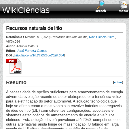
WikiCiências
Recursos naturais de lítio
Referência :
Mateus, A., (2020)
Recursos naturais de lítio
,
Rev. Ciência Elem.
,
V8(3):034
Autor
:
António Mateus
Editor
:
José Ferreira Gomes
DOI
:
[
http://doi.org/10.24927/rce2020.034
]
Resumo
[
editar
]
A necessidade de opções suficientes para armazenamento de energia
advém da evolução recente do setor eletroprodutor e tendência veloz
para a eletrificação do setor automóvel. A solução tecnológica que
hoje se afirma como a mais vantajosa envolve baterias recarregáveis
de iões de lítio (LIB) com diferentes configurações, acopláveis em
sistemas estacionários de armazenamento de energia e veículos
elétricos. Esta solução deverá prevalecer até 2050, competindo com
outras alternativas ainda longe de massificação. O fabrico em larga
escala de LIB altera drasticamente o padrão de repartição do