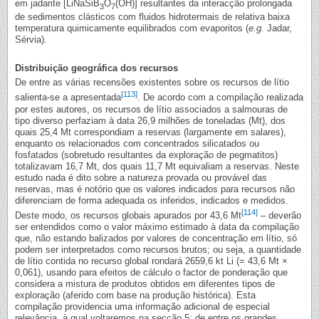
em jadarite [LiNaSiB
O
(OH)] resultantes da interacção prolongada
3
7
de sedimentos clásticos com fluidos hidrotermais de relativa baixa
temperatura quimicamente equilibrados com evaporitos (
e.g.
Jadar,
Sérvia).
Distribuição geográfica dos recursos
De entre as várias recensões existentes sobre os recursos de lítio
[113]
salienta-se a apresentada
. De acordo com a compilação realizada
por estes autores, os recursos de lítio associados a salmouras de
tipo diverso perfaziam à data 26,9 milhões de toneladas (Mt), dos
quais 25,4 Mt correspondiam a reservas (largamente em salares),
enquanto os relacionados com concentrados silicatados ou
fosfatados (sobretudo resultantes da exploração de pegmatitos)
totalizavam 16,7 Mt, dos quais 11,7 Mt equivaliam a reservas. Neste
estudo nada é dito sobre a natureza provada ou provável das
reservas, mas é notório que os valores indicados para recursos não
diferenciam de forma adequada os inferidos, indicados e medidos.
[114]
Deste modo, os recursos globais apurados por 43,6 Mt
– deverão
ser entendidos como o valor máximo estimado à data da compilação
que, não estando balizados por valores de concentração em lítio, só
podem ser interpretados como recursos brutos; ou seja, a quantidade
de lítio contida no recurso global rondará 2659,6 kt Li (= 43,6 Mt ×
0,061), usando para efeitos de cálculo o factor de ponderação que
considera a mistura de produtos obtidos em diferentes tipos de
exploração (aferido com base na produção histórica). Esta
compilação providencia uma informação adicional de especial
relevância, à qual voltaremos na secção 5: de entre os grandes