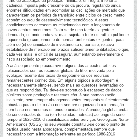
ritmo de adaptação da produção mineira é, em regra, inferior à
cadência imposta pelo crescimento da procura, registando ainda
enormes dificuldades em acomodar as oscilações de mercado que
caracterizam os períodos de transição entre ciclos de crescimento
económico e/ou de desenvolvimento tecnológico. A estas
condicionantes acrescem as relacionadas com o lançamento de
novos centros produtores. Trata-se de uma tarefa exigente e
demorada, estando cada vez mais sujeita a forte escrutínio público e
requerendo (i) cumprimento de normas ambientais exigentes, para
além de (ii) continuidade de investimento e, por isso, relativa
estabilidade de mercado em prazos suficientemente dilatados; o que,
cada vez mais, é difícil de assegurar, aumentando severamente o
risco associado ao empreendimento.
A análise presente procura rever alguns dos aspectos críticos
relacionados com os recursos globais de lítio, motivada pela
evolução recente das taxas de esgotamento dos recursos
remanescentes conhecidos. Em alguns tópicos a abordagem é
necessariamente simples, sendo mais as questões levantadas do
que as respondidas. Tal deve-se sobretudo à escassez de dados
públicos sobre produção e reservas e/ou à sua harmonização
incipiente, nem sempre abrangendo séries temporais suficientemente
robustas para o efeito e/ou nem sempre organizando a informação
com base nos mesmos critérios e unidades. A produção global bruta
de concentrados de lítio (em toneladas métricas) ao longo da série
temporal 1925-2016 disponibilizada pelos Serviços Geológicos Norte-
Americanos (USGS) no seu website constituiu-se como o ponto de
partida usado nesta abordagem, complementada sempre que
necessário com a informação referente ao período 1980-2016