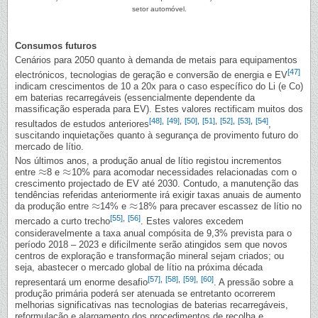
setor automóvel.
Consumos futuros
Cenários para 2050 quanto à demanda de metais para equipamentos
[47]
electrónicos, tecnologias de geração e conversão de energia e EV
indicam crescimentos de 10 a 20x para o caso específico do Li (e Co)
em baterias recarregáveis (essencialmente dependente da
massificação esperada para EV). Estes valores rectificam muitos dos
[48]
,
[49]
,
[50]
,
[51]
,
[52]
,
[53]
,
[54]
resultados de estudos anteriores
,
suscitando inquietações quanto à segurança de provimento futuro do
mercado de lítio.
Nos últimos anos, a produção anual de lítio registou incrementos
≈
≈
entre
8 e
10% para acomodar necessidades relacionadas com o
≈
≈
crescimento projectado de EV até 2030. Contudo, a manutenção das
tendências referidas anteriormente irá exigir taxas anuais de aumento
≈
≈
da produção entre
14% e
18% para precaver escassez de lítio no
≈
≈
[55]
,
[56]
mercado a curto trecho
. Estes valores excedem
consideravelmente a taxa anual compósita de 9,3% prevista para o
período 2018 – 2023 e dificilmente serão atingidos sem que novos
centros de exploração e transformação mineral sejam criados; ou
seja, abastecer o mercado global de lítio na próxima década
[57]
,
[58]
,
[59]
,
[60]
representará um enorme desafio
. A pressão sobre a
produção primária poderá ser atenuada se entretanto ocorrerem
melhorias significativas nas tecnologias de baterias recarregáveis,
reformulação e alargamento dos procedimentos de recolha e