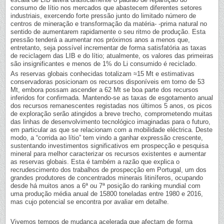
consumo de lítio nos mercados que abastecem diferentes setores
industriais, exercendo forte pressão junto do limitado número de
centros de mineração e transformação da matéria- -prima natural no
sentido de aumentarem rapidamente o seu ritmo de produção. Esta
pressão tenderá a aumentar nos próximos anos a menos que,
entretanto, seja possível incrementar de forma satisfatória as taxas
de reciclagem das LIB e do lítio; atualmente, os valores das primeiras
são insignificantes e menos de 1% do Li consumido é reciclado.
As reservas globais conhecidas totalizam ≈15 Mt e estimativas
conservadoras posicionam os recursos disponíveis em torno de 53
Mt, embora possam ascender a 62 Mt se boa parte dos recursos
inferidos for confirmada. Mantendo-se as taxas de esgotamento anual
dos recursos remanescentes registadas nos últimos 5 anos, os picos
de exploração serão atingidos a breve trecho, comprometendo muitas
das linhas de desenvolvimento tecnológico imaginadas para o futuro,
em particular as que se relacionam com a mobilidade eléctrica. Deste
modo, a “corrida ao lítio” tem vindo a ganhar expressão crescente,
sustentando investimentos significativos em prospecção e pesquisa
mineral para melhor caracterizar os recursos existentes e aumentar
as reservas globais. Esta é também a razão que explica o
recrudescimento dos trabalhos de prospecção em Portugal, um dos
grandes produtores de concentrados minerais litiníferos, ocupando
desde há muitos anos a 6ª ou 7ª posição do ranking mundial com
uma produção média anual de 15800 toneladas entre 1980 e 2016,
mas cujo potencial se encontra por avaliar em detalhe.
Vivemos tempos de mudança acelerada que afectam de forma