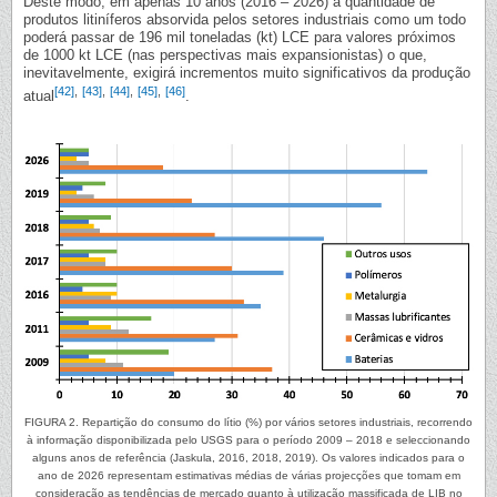
Deste modo, em apenas 10 anos (2016 – 2026) a quantidade de
produtos litiníferos absorvida pelos setores industriais como um todo
poderá passar de 196 mil toneladas (kt) LCE para valores próximos
de 1000 kt LCE (nas perspectivas mais expansionistas) o que,
inevitavelmente, exigirá incrementos muito significativos da produção
[42]
,
[43]
,
[44]
,
[45]
,
[46]
atual
.
FIGURA 2. Repartição do consumo do lítio (%) por vários setores industriais, recorrendo
à informação disponibilizada pelo USGS para o período 2009 – 2018 e seleccionando
alguns anos de referência (Jaskula, 2016, 2018, 2019). Os valores indicados para o
ano de 2026 representam estimativas médias de várias projecções que tomam em
consideração as tendências de mercado quanto à utilização massificada de LIB no