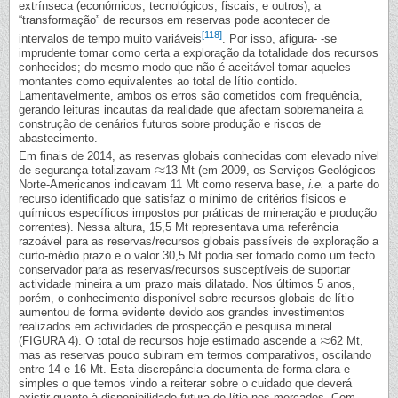
extrínseca (económicos, tecnológicos, fiscais, e outros), a
“transformação” de recursos em reservas pode acontecer de
[118]
intervalos de tempo muito variáveis
. Por isso, afigura- -se
imprudente tomar como certa a exploração da totalidade dos recursos
conhecidos; do mesmo modo que não é aceitável tomar aqueles
montantes como equivalentes ao total de lítio contido.
Lamentavelmente, ambos os erros são cometidos com frequência,
gerando leituras incautas da realidade que afectam sobremaneira a
construção de cenários futuros sobre produção e riscos de
abastecimento.
Em finais de 2014, as reservas globais conhecidas com elevado nível
≈
de segurança totalizavam
13 Mt (em 2009, os Serviços Geológicos
≈
Norte-Americanos indicavam 11 Mt como reserva base,
i.e.
a parte do
recurso identificado que satisfaz o mínimo de critérios físicos e
químicos específicos impostos por práticas de mineração e produção
correntes). Nessa altura, 15,5 Mt representava uma referência
razoável para as reservas/recursos globais passíveis de exploração a
curto-médio prazo e o valor 30,5 Mt podia ser tomado como um tecto
conservador para as reservas/recursos susceptíveis de suportar
actividade mineira a um prazo mais dilatado. Nos últimos 5 anos,
porém, o conhecimento disponível sobre recursos globais de lítio
aumentou de forma evidente devido aos grandes investimentos
realizados em actividades de prospecção e pesquisa mineral
≈
(FIGURA 4). O total de recursos hoje estimado ascende a
62 Mt,
≈
mas as reservas pouco subiram em termos comparativos, oscilando
entre 14 e 16 Mt. Esta discrepância documenta de forma clara e
simples o que temos vindo a reiterar sobre o cuidado que deverá
existir quanto à disponibilidade futura de lítio nos mercados. Com