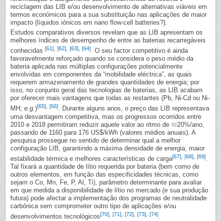
reciclagem das LIB e/ou desenvolvimento de alternativas viáveis em
termos económicos para a sua substituição nas aplicações de maior
impacto (líquidos iónicos em nano flow-cell batteries?).
Estudos comparativos diversos revelam que as LIB apresentam os
melhores índices de desempenho de entre as baterias recarregáveis
[61]
,
[62]
,
[63]
,
[64]
conhecidas
. O seu factor competitivo é ainda
favoravelmente reforçado quando se considera o peso médio da
bateria aplicada nas múltiplas configurações potencialmente
envolvidas em componentes da “mobilidade eléctrica”, as quais
requerem armazenamento de grandes quantidades de energia; por
isso, no conjunto geral das tecnologias de baterias, as LIB acabam
por oferecer mais vantagens que todas as restantes (Pb, Ni-Cd ou Ni-
[65]
,
[66]
MH;
e.g.
)
. Durante alguns anos, o preço das LIB representava
uma desvantagem competitiva, mas os progressos ocorridos entre
≈
2010 e 2018 permitiram reduzir aquele valor ao ritmo de
20%/ano,
≈
passando de 1160 para 176 US$/kWh (valores médios anuais). A
pesquisa prossegue no sentido de determinar qual a melhor
configuração LIB, garantindo a máxima densidade de energia, maior
[67]
,
[68]
,
[69]
estabilidade térmica e melhores características de carga
.
Tal fixará a quantidade de lítio requerida por bateria (bem como de
outros elementos, em função das especificidades técnicas, como
sejam o Co, Mn, Fe, P, Al, Ti), parâmetro determinante para avaliar
em que medida a disponibilidade de lítio no mercado (e sua produção
futura) pode afectar a implementação dos programas de neutralidade
carbónica sem comprometer outro tipo de aplicações e/ou
[70]
,
[71]
,
[72]
,
[73]
,
[74]
desenvolvimentos tecnológicos
.