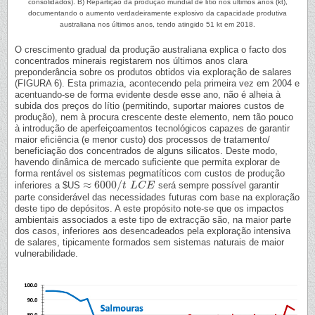
consolidados). B) Repartição da produção mundial de lítio nos últimos anos (kt),
documentando o aumento verdadeiramente explosivo da capacidade produtiva
australiana nos últimos anos, tendo atingido 51 kt em 2018.
O crescimento gradual da produção australiana explica o facto dos
concentrados minerais registarem nos últimos anos clara
preponderância sobre os produtos obtidos via exploração de salares
(FIGURA 6). Esta primazia, acontecendo pela primeira vez em 2004 e
acentuando-se de forma evidente desde esse ano, não é alheia à
subida dos preços do lítio (permitindo, suportar maiores custos de
produção), nem à procura crescente deste elemento, nem tão pouco
à introdução de aperfeiçoamentos tecnológicos capazes de garantir
maior eficiência (e menor custo) dos processos de tratamento/
beneficiação dos concentrados de alguns silicatos. Deste modo,
havendo dinâmica de mercado suficiente que permita explorar de
forma rentável os sistemas pegmatíticos com custos de produção
≈
6000
/
inferiores a $US
será sempre possível garantir
≈
6000
/
t
L
C
t
E
L
C
E
parte considerável das necessidades futuras com base na exploração
deste tipo de depósitos. A este propósito note-se que os impactos
ambientais associados a este tipo de extracção são, na maior parte
dos casos, inferiores aos desencadeados pela exploração intensiva
de salares, tipicamente formados sem sistemas naturais de maior
vulnerabilidade.