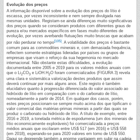
Evolução dos preços
A informação disponível sobre a evolução dos preços do lítio é
escassa, por vezes inconsistente e nem sempre divulgada nas
mesmas unidades. Registam-se ainda diferenças muito significativas
dos preços quando se consideram produtos com diferentes graus de
pureza e/ou mercados específicos em fases muito diferentes de
evolução, por vezes averbando flutuações muito bruscas que acabam
[105]
por não perdurar no tempo
. A volatilidade dos preços é bastante
comum para as commodities minerais e, com demasiada frequência,
reflectem somente estratégias lideradas por países ou grupos de
empresas que visam o reforço da sua hegemonia no mercado
internacional. Não obstante estas dificuldades, a evolução
documentada entre 2005 e 2019 para os valores médios anuais com
que o Li
CO
e LiOH.H
O foram comercializados (FIGURA 3) revela
2
3
2
uma clara e sistemática valorização destes produtos que assim
deverá continuar por mais alguns anos. Este registo é também
elucidativo quanto à progressão diferenciada do valor associado ao
hidróxido de lítio em comparação com o do carbonato de lítio,
nomeadamente a partir de 2014. Em qualquer dos casos, porém,
estes preços posicionam-se sempre muito acima dos que tipificam o
valor comercial das matérias-primas minerais a partir das quais se
produz o carbonato ou hidróxido de lítio. A título de exemplo, entre
2016 e 2019, a tonelada métrica de espodumena (um dos minerais de
lítio economicamente exploráveis) foi comercializada a preços
médios anuais que oscilaram entre US$ 517 (em 2016) e US$ 558
(em 2018), esperando-se para 2020 valores em torno de US$ 550.
Daqui se depreende também a enorme vantagem em subir na cadeia