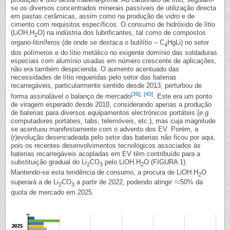
se os diversos concentrados minerais passíveis de utilização directa
em pastas cerâmicas, assim como na produção de vidro e de
cimento com requisitos específicos. O consumo de hidróxido de lítio
(LiOH.H
O) na indústria dos lubrificantes, tal como de compostos
2
organo-litiníferos (de onde se destaca o butilítio – C
HgLi) no setor
4
dos polímeros e do lítio metálico no exigente domínio das soldaduras
especiais com alumínio usadas em número crescente de aplicações,
não era também despicienda. O aumento acentuado das
necessidades de lítio requeridas pelo setor das baterias
recarregáveis, particularmente sentido desde 2013, perturbou de
[39]
,
[40]
forma assinalável o balanço de mercado
. Este era um ponto
de viragem esperado desde 2010, considerando apenas a produção
de baterias para diversos equipamentos electrónicos portáteis (
e.g.
computadores portáteis, tabs, telemóveis, etc.), mas cuja magnitude
se acentuou manifestamente com o advento dos EV. Porém, a
(r)evolução desencadeada pelo setor das baterias não ficou por aqui,
pois os recentes desenvolvimentos tecnológicos associados às
baterias recarregáveis acopladas em EV têm contribuído para a
substituição gradual do Li
CO
pelo LiOH.H
O (FIGURA 1).
2
3
2
Mantendo-se esta tendência de consumo, a procura de LiOH.H
O
2
≈
superará a de Li
CO
a partir de 2022, podendo atingir
50% da
≈
2
3
quota de mercado em 2025.