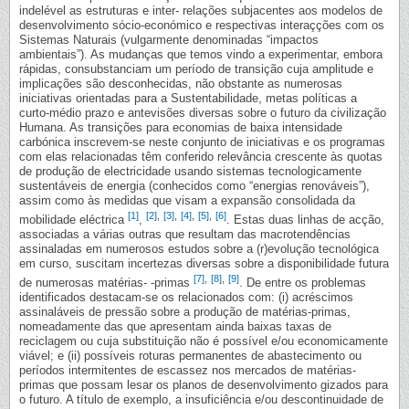
indelével as estruturas e inter- relações subjacentes aos modelos de
desenvolvimento sócio-económico e respectivas interaçções com os
Sistemas Naturais (vulgarmente denominadas “impactos
ambientais”). As mudanças que temos vindo a experimentar, embora
rápidas, consubstanciam um período de transição cuja amplitude e
implicações são desconhecidas, não obstante as numerosas
iniciativas orientadas para a Sustentabilidade, metas políticas a
curto-médio prazo e antevisões diversas sobre o futuro da civilização
Humana. As transições para economias de baixa intensidade
carbónica inscrevem-se neste conjunto de iniciativas e os programas
com elas relacionadas têm conferido relevância crescente às quotas
de produção de electricidade usando sistemas tecnologicamente
sustentáveis de energia (conhecidos como “energias renováveis”),
assim como às medidas que visam a expansão consolidada da
[1]
[2]
,
[3]
,
[4]
,
[5]
,
[6]
mobilidade eléctrica
,
. Estas duas linhas de acção,
associadas a várias outras que resultam das macrotendências
assinaladas em numerosos estudos sobre a (r)evolução tecnológica
em curso, suscitam incertezas diversas sobre a disponibilidade futura
[7]
,
[8]
,
[9]
de numerosas matérias- -primas
. De entre os problemas
identificados destacam-se os relacionados com: (i) acréscimos
assinaláveis de pressão sobre a produção de matérias-primas,
nomeadamente das que apresentam ainda baixas taxas de
reciclagem ou cuja substituição não é possível e/ou economicamente
viável; e (ii) possíveis roturas permanentes de abastecimento ou
períodos intermitentes de escassez nos mercados de matérias-
primas que possam lesar os planos de desenvolvimento gizados para
o futuro. A título de exemplo, a insuficiência e/ou descontinuidade de