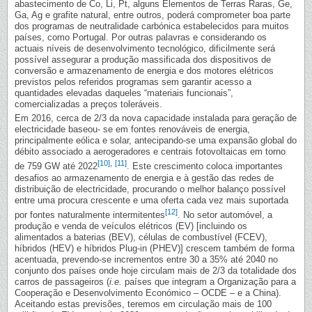
abastecimento de Co, Li, Pt, alguns Elementos de Terras Raras, Ge,
Ga, Ag e grafite natural, entre outros, poderá comprometer boa parte
dos programas de neutralidade carbónica estabelecidos para muitos
países, como Portugal. Por outras palavras e considerando os
actuais níveis de desenvolvimento tecnológico, dificilmente será
possível assegurar a produção massificada dos dispositivos de
conversão e armazenamento de energia e dos motores elétricos
previstos pelos referidos programas sem garantir acesso a
quantidades elevadas daqueles “materiais funcionais”,
comercializadas a preços toleráveis.
Em 2016, cerca de 2/3 da nova capacidade instalada para geração de
electricidade baseou- se em fontes renováveis de energia,
principalmente eólica e solar, antecipando-se uma expansão global do
débito associado a aerogeradores e centrais fotovoltaicas em torno
[10]
,
[11]
de 759 GW até 2022
. Este crescimento coloca importantes
desafios ao armazenamento de energia e à gestão das redes de
distribuição de electricidade, procurando o melhor balanço possível
entre uma procura crescente e uma oferta cada vez mais suportada
[12]
por fontes naturalmente intermitentes
. No setor automóvel, a
produção e venda de veículos elétricos (EV) [incluindo os
alimentados a baterias (BEV), células de combustível (FCEV),
híbridos (HEV) e híbridos Plug-in (PHEV)] crescem também de forma
acentuada, prevendo-se incrementos entre 30 a 35% até 2040 no
conjunto dos países onde hoje circulam mais de 2/3 da totalidade dos
carros de passageiros (
i.e.
países que integram a Organização para a
Cooperação e Desenvolvimento Económico – OCDE – e a China).
Aceitando estas previsões, teremos em circulação mais de 100