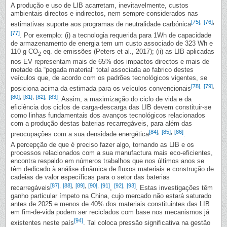
A produção e uso de LIB acarretam, inevitavelmente, custos
ambientais directos e indirectos, nem sempre considerados nas
[75]
,
[76]
,
estimativas suporte aos programas de neutralidade carbónica
[77]
. Por exemplo: (i) a tecnologia requerida para 1Wh de capacidade
de armazenamento de energia tem um custo associado de 323 Wh e
110 g CO
eq. de emissões (Peters et al., 2017); (ii) as LIB aplicadas
2
nos EV representam mais de 65% dos impactos directos e mais de
metade da “pegada material” total associada ao fabrico destes
veículos que, de acordo com os padrões tecnológicos vigentes, se
[78]
,
[79]
,
posiciona acima da estimada para os veículos convencionais
[80]
,
[81]
,
[82]
,
[83]
. Assim, a maximização do ciclo de vida e da
eficiência dos ciclos de carga-descarga das LIB devem constituir-se
como linhas fundamentais dos avanços tecnológicos relacionados
com a produção destas baterias recarregáveis, para além das
[84]
,
[85]
,
[86]
preocupações com a sua densidade energética
.
A percepção de que é preciso fazer algo, tornando as LIB e os
processos relacionados com a sua manufactura mais eco-eficientes,
encontra respaldo em números trabalhos que nos últimos anos se
têm dedicado à análise dinâmica de fluxos materiais e construção de
cadeias de valor específicas para o setor das baterias
[87]
,
[88]
,
[89]
,
[90]
,
[91]
[92]
,
[93]
recarregáveis
,
. Estas investigações têm
ganho particular ímpeto na China, cujo mercado não estará saturado
antes de 2025 e menos de 40% dos materiais constituintes das LIB
em fim-de-vida podem ser reciclados com base nos mecanismos já
[94]
existentes neste país
. Tal coloca pressão significativa na gestão