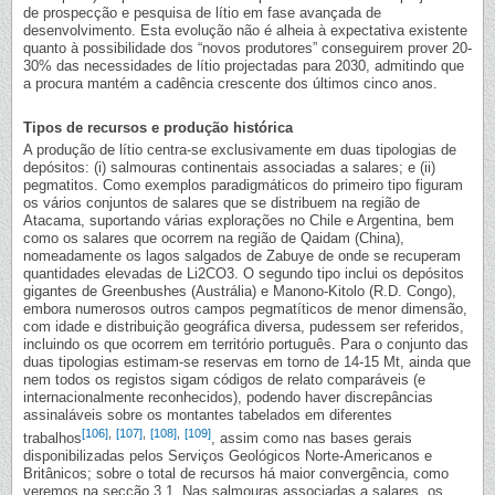
de prospecção e pesquisa de lítio em fase avançada de
desenvolvimento. Esta evolução não é alheia à expectativa existente
quanto à possibilidade dos “novos produtores” conseguirem prover 20-
30% das necessidades de lítio projectadas para 2030, admitindo que
a procura mantém a cadência crescente dos últimos cinco anos.
Tipos de recursos e produção histórica
A produção de lítio centra-se exclusivamente em duas tipologias de
depósitos: (i) salmouras continentais associadas a salares; e (ii)
pegmatitos. Como exemplos paradigmáticos do primeiro tipo figuram
os vários conjuntos de salares que se distribuem na região de
Atacama, suportando várias explorações no Chile e Argentina, bem
como os salares que ocorrem na região de Qaidam (China),
nomeadamente os lagos salgados de Zabuye de onde se recuperam
quantidades elevadas de Li2CO3. O segundo tipo inclui os depósitos
gigantes de Greenbushes (Austrália) e Manono-Kitolo (R.D. Congo),
embora numerosos outros campos pegmatíticos de menor dimensão,
com idade e distribuição geográfica diversa, pudessem ser referidos,
incluindo os que ocorrem em território português. Para o conjunto das
duas tipologias estimam-se reservas em torno de 14-15 Mt, ainda que
nem todos os registos sigam códigos de relato comparáveis (e
internacionalmente reconhecidos), podendo haver discrepâncias
assinaláveis sobre os montantes tabelados em diferentes
[106]
,
[107]
,
[108]
,
[109]
trabalhos
, assim como nas bases gerais
disponibilizadas pelos Serviços Geológicos Norte-Americanos e
Britânicos; sobre o total de recursos há maior convergência, como
veremos na secção 3.1. Nas salmouras associadas a salares, os