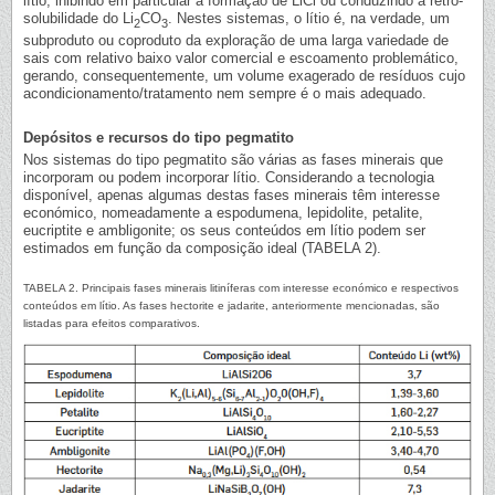
lítio, inibindo em particular a formação de LiCl ou conduzindo à retro-
solubilidade do Li
CO
. Nestes sistemas, o lítio é, na verdade, um
2
3
subproduto ou coproduto da exploração de uma larga variedade de
sais com relativo baixo valor comercial e escoamento problemático,
gerando, consequentemente, um volume exagerado de resíduos cujo
acondicionamento/tratamento nem sempre é o mais adequado.
Depósitos e recursos do tipo pegmatito
Nos sistemas do tipo pegmatito são várias as fases minerais que
incorporam ou podem incorporar lítio. Considerando a tecnologia
disponível, apenas algumas destas fases minerais têm interesse
económico, nomeadamente a espodumena, lepidolite, petalite,
eucriptite e ambligonite; os seus conteúdos em lítio podem ser
estimados em função da composição ideal (TABELA 2).
TABELA 2. Principais fases minerais litiníferas com interesse económico e respectivos
conteúdos em lítio. As fases hectorite e jadarite, anteriormente mencionadas, são
listadas para efeitos comparativos.