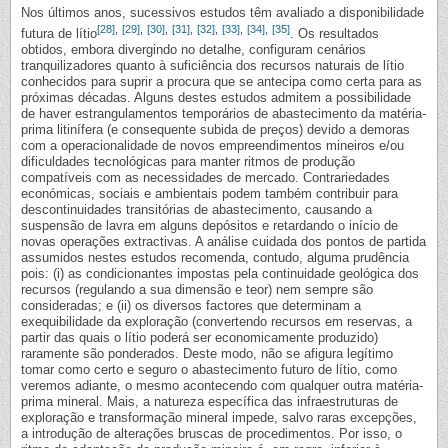
Nos últimos anos, sucessivos estudos têm avaliado a disponibilidade
[28]
,
[29]
,
[30]
,
[31]
,
[32]
,
[33]
,
[34]
,
[35]
futura de lítio
. Os resultados
obtidos, embora divergindo no detalhe, configuram cenários
tranquilizadores quanto à suficiência dos recursos naturais de lítio
conhecidos para suprir a procura que se antecipa como certa para as
próximas décadas. Alguns destes estudos admitem a possibilidade
de haver estrangulamentos temporários de abastecimento da matéria-
prima litinífera (e consequente subida de preços) devido a demoras
com a operacionalidade de novos empreendimentos mineiros e/ou
dificuldades tecnológicas para manter ritmos de produção
compatíveis com as necessidades de mercado. Contrariedades
económicas, sociais e ambientais podem também contribuir para
descontinuidades transitórias de abastecimento, causando a
suspensão de lavra em alguns depósitos e retardando o início de
novas operações extractivas. A análise cuidada dos pontos de partida
assumidos nestes estudos recomenda, contudo, alguma prudência
pois: (i) as condicionantes impostas pela continuidade geológica dos
recursos (regulando a sua dimensão e teor) nem sempre são
consideradas; e (ii) os diversos factores que determinam a
exequibilidade da exploração (convertendo recursos em reservas, a
partir das quais o lítio poderá ser economicamente produzido)
raramente são ponderados. Deste modo, não se afigura legítimo
tomar como certo e seguro o abastecimento futuro de lítio, como
veremos adiante, o mesmo acontecendo com qualquer outra matéria-
prima mineral. Mais, a natureza específica das infraestruturas de
exploração e transformação mineral impede, salvo raras excepções,
a introdução de alterações bruscas de procedimentos. Por isso, o