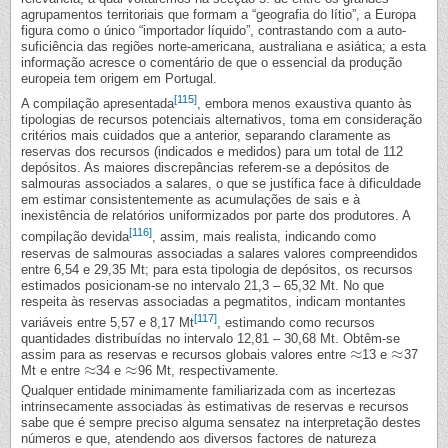
agrupamentos territoriais que formam a “geografia do lítio”, a Europa
figura como o único “importador líquido”, contrastando com a auto-
suficiência das regiões norte-americana, australiana e asiática; a esta
informação acresce o comentário de que o essencial da produção
europeia tem origem em Portugal.
[115]
A compilação apresentada
, embora menos exaustiva quanto às
tipologias de recursos potenciais alternativos, toma em consideração
critérios mais cuidados que a anterior, separando claramente as
reservas dos recursos (indicados e medidos) para um total de 112
depósitos. As maiores discrepâncias referem-se a depósitos de
salmouras associados a salares, o que se justifica face à dificuldade
em estimar consistentemente as acumulações de sais e à
inexistência de relatórios uniformizados por parte dos produtores. A
[116]
compilação devida
, assim, mais realista, indicando como
reservas de salmouras associadas a salares valores compreendidos
entre 6,54 e 29,35 Mt; para esta tipologia de depósitos, os recursos
estimados posicionam-se no intervalo 21,3 – 65,32 Mt. No que
respeita às reservas associadas a pegmatitos, indicam montantes
[117]
variáveis entre 5,57 e 8,17 Mt
, estimando como recursos
quantidades distribuídas no intervalo 12,81 – 30,68 Mt. Obtêm-se
≈
≈
assim para as reservas e recursos globais valores entre
13 e
37
≈
≈
≈
≈
Mt e entre
34 e
96 Mt, respectivamente.
≈
≈
Qualquer entidade minimamente familiarizada com as incertezas
intrinsecamente associadas às estimativas de reservas e recursos
sabe que é sempre preciso alguma sensatez na interpretação destes
números e que, atendendo aos diversos factores de natureza