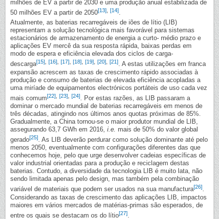
milhões de EV a partir de 2030 e uma produção anual estabilizada de
[13]
,
[14]
50 milhões EV a partir de 2050
.
Atualmente, as baterias recarregáveis de iões de lítio (LIB)
representam a solução tecnológica mais favorável para sistemas
estacionários de armazenamento de energia a curto- médio prazo e
aplicações EV mercê da sua resposta rápida, baixas perdas em
modo de espera e eficiência elevada dos ciclos de carga-
[15]
,
[16]
,
[17]
,
[18]
,
[19]
,
[20]
,
[21]
descarga
. A estas utilizações em franca
expansão acrescem as taxas de crescimento rápido associadas à
produção e consumo de baterias de elevada eficiência acopladas a
uma miríade de equipamentos electrónicos portáteis de uso cada vez
[22]
,
[23]
,
[24]
mais comum
. Por estas razões, as LIB passaram a
dominar o mercado mundial de baterias recarregáveis em menos de
três décadas, atingindo nos últimos anos quotas próximas de 85%.
Gradualmente, a China tornou-se o maior produtor mundial de LIB,
assegurando 63,7 GWh em 2016,
i.e.
mais de 50% do valor global
[25]
gerado
. As LIB deverão perdurar como solução dominante até pelo
menos 2050, eventualmente com configurações diferentes das que
conhecemos hoje, pelo que urge desenvolver cadeias específicas de
valor industrial orientadas para a produção e reciclagem destas
baterias. Contudo, a diversidade da tecnologia LIB é muito lata, não
sendo limitada apenas pelo design, mas também pela combinação
[26]
variável de materiais que podem ser usados na sua manufactura
.
Considerando as taxas de crescimento das aplicações LIB, impactos
maiores em vários mercados de matérias-primas são esperados, de
[27]
entre os quais se destacam os do lítio
.