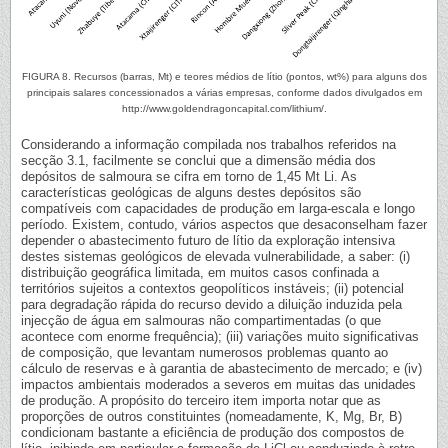
FIGURA 8. Recursos (barras, Mt) e teores médios de lítio (pontos, wt%) para alguns dos
principais salares concessionados a várias empresas, conforme dados divulgados em
http://www.goldendragoncapital.com/lithium/.
Considerando a informação compilada nos trabalhos referidos na
secção 3.1, facilmente se conclui que a dimensão média dos
depósitos de salmoura se cifra em torno de 1,45 Mt Li. As
características geológicas de alguns destes depósitos são
compatíveis com capacidades de produção em larga-escala e longo
período. Existem, contudo, vários aspectos que desaconselham fazer
depender o abastecimento futuro de lítio da exploração intensiva
destes sistemas geológicos de elevada vulnerabilidade, a saber: (i)
distribuição geográfica limitada, em muitos casos confinada a
territórios sujeitos a contextos geopolíticos instáveis; (ii) potencial
para degradação rápida do recurso devido a diluição induzida pela
injecção de água em salmouras não compartimentadas (o que
acontece com enorme frequência); (iii) variações muito significativas
de composição, que levantam numerosos problemas quanto ao
cálculo de reservas e à garantia de abastecimento de mercado; e (iv)
impactos ambientais moderados a severos em muitas das unidades
de produção. A propósito do terceiro item importa notar que as
proporções de outros constituintes (nomeadamente, K, Mg, Br, B)
condicionam bastante a eficiência de produção dos compostos de