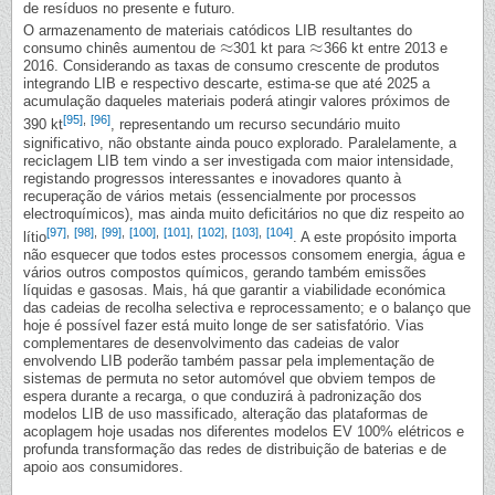
de resíduos no presente e futuro.
O armazenamento de materiais catódicos LIB resultantes do
≈
≈
consumo chinês aumentou de
301 kt para
366 kt entre 2013 e
≈
≈
2016. Considerando as taxas de consumo crescente de produtos
integrando LIB e respectivo descarte, estima-se que até 2025 a
acumulação daqueles materiais poderá atingir valores próximos de
[95]
,
[96]
390 kt
, representando um recurso secundário muito
significativo, não obstante ainda pouco explorado. Paralelamente, a
reciclagem LIB tem vindo a ser investigada com maior intensidade,
registando progressos interessantes e inovadores quanto à
recuperação de vários metais (essencialmente por processos
electroquímicos), mas ainda muito deficitários no que diz respeito ao
[97]
,
[98]
,
[99]
,
[100]
,
[101]
,
[102]
,
[103]
,
[104]
lítio
. A este propósito importa
não esquecer que todos estes processos consomem energia, água e
vários outros compostos químicos, gerando também emissões
líquidas e gasosas. Mais, há que garantir a viabilidade económica
das cadeias de recolha selectiva e reprocessamento; e o balanço que
hoje é possível fazer está muito longe de ser satisfatório. Vias
complementares de desenvolvimento das cadeias de valor
envolvendo LIB poderão também passar pela implementação de
sistemas de permuta no setor automóvel que obviem tempos de
espera durante a recarga, o que conduzirá à padronização dos
modelos LIB de uso massificado, alteração das plataformas de
acoplagem hoje usadas nos diferentes modelos EV 100% elétricos e
profunda transformação das redes de distribuição de baterias e de
apoio aos consumidores.