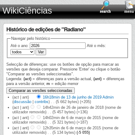
WikiCiências
Histórico de edições de "Radiano"
Navegar pelo histórico
Até o ano:
Até o mês:
Selecção de diferenças: use os botões de opção para marcar as
versões que deseja comparar. Pressione 'Enter' ou clique o botão
"Comparar as versões seleccionadas".
Legenda:
(act)
= diferenças para a versão actual,
(ant)
= diferenças
para a versão anterior,
m
= edição menor
(act | ant)
16h18min de 13 de junho de 2019
‎
Admin
(
discussão
|
contribs
)
‎
. .
(5 662 bytes)
(+205)
(act | ant)
14h42min de 26 de janeiro de 2018
‎
(nome de
utilizador removido)
‎
. .
(5 457 bytes)
(+136)
(act | ant)
14h02min de 6 de março de 2015
‎
(nome de
utilizador removido)
‎
. .
(5 321 bytes)
(+187)
(act | ant)
12h35min de 6 de março de 2015
‎
(nome de
utilizador removido)
‎
. .
(5 134 bytes)
(-5 055)