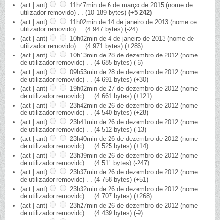
(act | ant)
11h47min de 6 de março de 2015
‎
(nome de
utilizador removido)
‎
. .
(10 189 bytes)
(+5 242)
(act | ant)
11h02min de 14 de janeiro de 2013
‎
(nome de
utilizador removido)
‎
. .
(4 947 bytes)
(-24)
(act | ant)
10h02min de 4 de janeiro de 2013
‎
(nome de
utilizador removido)
‎
. .
(4 971 bytes)
(+286)
(act | ant)
10h13min de 28 de dezembro de 2012
‎
(nome
de utilizador removido)
‎
. .
(4 685 bytes)
(-6)
(act | ant)
09h53min de 28 de dezembro de 2012
‎
(nome
de utilizador removido)
‎
. .
(4 691 bytes)
(+30)
(act | ant)
19h02min de 27 de dezembro de 2012
‎
(nome
de utilizador removido)
‎
. .
(4 661 bytes)
(+121)
(act | ant)
23h42min de 26 de dezembro de 2012
‎
(nome
de utilizador removido)
‎
. .
(4 540 bytes)
(+28)
(act | ant)
23h41min de 26 de dezembro de 2012
‎
(nome
de utilizador removido)
‎
. .
(4 512 bytes)
(-13)
(act | ant)
23h40min de 26 de dezembro de 2012
‎
(nome
de utilizador removido)
‎
. .
(4 525 bytes)
(+14)
(act | ant)
23h39min de 26 de dezembro de 2012
‎
(nome
de utilizador removido)
‎
. .
(4 511 bytes)
(-247)
(act | ant)
23h37min de 26 de dezembro de 2012
‎
(nome
de utilizador removido)
‎
. .
(4 758 bytes)
(+51)
(act | ant)
23h32min de 26 de dezembro de 2012
‎
(nome
de utilizador removido)
‎
. .
(4 707 bytes)
(+268)
(act | ant)
23h27min de 26 de dezembro de 2012
‎
(nome
de utilizador removido)
‎
. .
(4 439 bytes)
(-9)