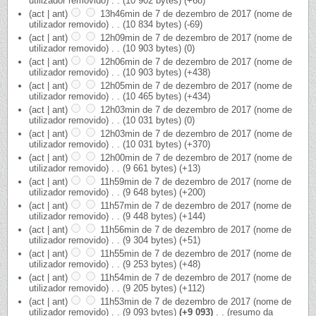
utilizador removido)
‎
. .
(10 902 bytes)
(+68)
(act | ant)
13h46min de 7 de dezembro de 2017
‎
(nome de
utilizador removido)
‎
. .
(10 834 bytes)
(-69)
(act | ant)
12h09min de 7 de dezembro de 2017
‎
(nome de
utilizador removido)
‎
. .
(10 903 bytes)
(0)
(act | ant)
12h06min de 7 de dezembro de 2017
‎
(nome de
utilizador removido)
‎
. .
(10 903 bytes)
(+438)
(act | ant)
12h05min de 7 de dezembro de 2017
‎
(nome de
utilizador removido)
‎
. .
(10 465 bytes)
(+434)
(act | ant)
12h03min de 7 de dezembro de 2017
‎
(nome de
utilizador removido)
‎
. .
(10 031 bytes)
(0)
(act | ant)
12h03min de 7 de dezembro de 2017
‎
(nome de
utilizador removido)
‎
. .
(10 031 bytes)
(+370)
(act | ant)
12h00min de 7 de dezembro de 2017
‎
(nome de
utilizador removido)
‎
. .
(9 661 bytes)
(+13)
(act | ant)
11h59min de 7 de dezembro de 2017
‎
(nome de
utilizador removido)
‎
. .
(9 648 bytes)
(+200)
(act | ant)
11h57min de 7 de dezembro de 2017
‎
(nome de
utilizador removido)
‎
. .
(9 448 bytes)
(+144)
(act | ant)
11h56min de 7 de dezembro de 2017
‎
(nome de
utilizador removido)
‎
. .
(9 304 bytes)
(+51)
(act | ant)
11h55min de 7 de dezembro de 2017
‎
(nome de
utilizador removido)
‎
. .
(9 253 bytes)
(+48)
(act | ant)
11h54min de 7 de dezembro de 2017
‎
(nome de
utilizador removido)
‎
. .
(9 205 bytes)
(+112)
(act | ant)
11h53min de 7 de dezembro de 2017
‎
(nome de
utilizador removido)
‎
. .
(9 093 bytes)
(+9 093)
‎
. .
(resumo da