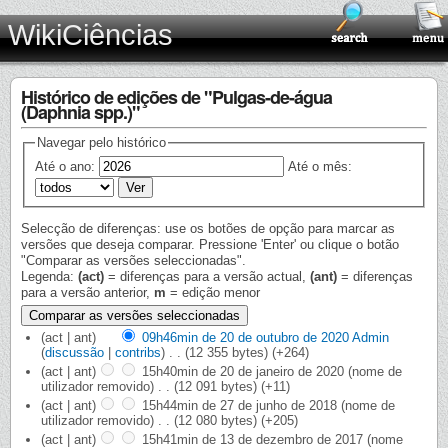
WikiCiências
Histórico de edições de "Pulgas-de-água
(Daphnia spp.)"
Navegar pelo histórico
Até o ano:
Até o mês:
Selecção de diferenças: use os botões de opção para marcar as
versões que deseja comparar. Pressione 'Enter' ou clique o botão
"Comparar as versões seleccionadas".
Legenda:
(act)
= diferenças para a versão actual,
(ant)
= diferenças
para a versão anterior,
m
= edição menor
(act | ant)
09h46min de 20 de outubro de 2020
‎
Admin
(
discussão
|
contribs
)
‎
. .
(12 355 bytes)
(+264)
(act | ant)
15h40min de 20 de janeiro de 2020
‎
(nome de
utilizador removido)
‎
. .
(12 091 bytes)
(+11)
(act | ant)
15h44min de 27 de junho de 2018
‎
(nome de
utilizador removido)
‎
. .
(12 080 bytes)
(+205)
(act | ant)
15h41min de 13 de dezembro de 2017
‎
(nome