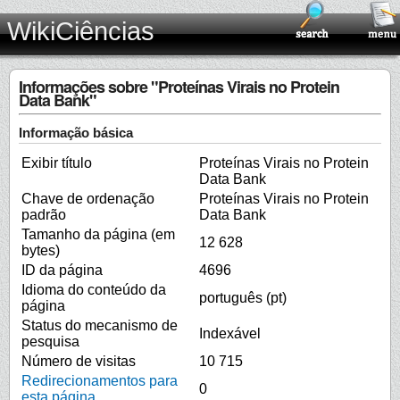
WikiCiências
Informações sobre "Proteínas Virais no Protein
Data Bank"
Informação básica
Exibir título
Proteínas Virais no Protein
Data Bank
Chave de ordenação
Proteínas Virais no Protein
padrão
Data Bank
Tamanho da página (em
12 628
bytes)
ID da página
4696
Idioma do conteúdo da
português (pt)
página
Status do mecanismo de
Indexável
pesquisa
Número de visitas
10 715
Redirecionamentos para
0
esta página