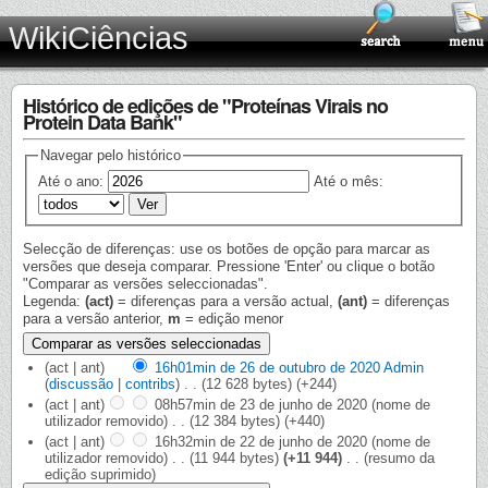
WikiCiências
Histórico de edições de "Proteínas Virais no
Protein Data Bank"
Navegar pelo histórico
Até o ano:
Até o mês:
Selecção de diferenças: use os botões de opção para marcar as
versões que deseja comparar. Pressione 'Enter' ou clique o botão
"Comparar as versões seleccionadas".
Legenda:
(act)
= diferenças para a versão actual,
(ant)
= diferenças
para a versão anterior,
m
= edição menor
(act | ant)
16h01min de 26 de outubro de 2020
‎
Admin
(
discussão
|
contribs
)
‎
. .
(12 628 bytes)
(+244)
(act | ant)
08h57min de 23 de junho de 2020
‎
(nome de
utilizador removido)
‎
. .
(12 384 bytes)
(+440)
(act | ant)
16h32min de 22 de junho de 2020
‎
(nome de
utilizador removido)
‎
. .
(11 944 bytes)
(+11 944)
‎
. .
(resumo da
edição suprimido)