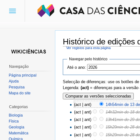
Toggle
navigation
Histórico de edições 
Ver registos para esta página
Ir para:
navegação
,
pesquisa
Navegar pelo histórico
Navegação
Até o ano:
Página principal
Ajuda
Selecção de diferenças: use os botões de
Pesquisa
Legenda:
(act)
= diferenças para a versão 
Mapa do site
(act | ant)
14h54min de 13 de
Categorias
(act | ant)
14h32min de 18 de 
Biologia
(act | ant)
13h41min de 29 de
Física
(act | ant)
15h29min de 28 de
Geologia
Matemática
(act | ant)
15h29min de 28 de
Química