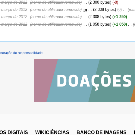
e março de 2012
‎
(nome de utilizador removido)
‎
. .
(2 300 bytes)
(-8)
e março de 2012
‎
(nome de utilizador removido)
‎
m
. .
(2 308 bytes)
(0)
‎
. .
(re
e março de 2012
‎
(nome de utilizador removido)
‎
. .
(2 308 bytes)
(+1 250)
e março de 2012
‎
(nome de utilizador removido)
‎
. .
(1 058 bytes)
(+1 058)
‎
. .
(
neração de responsabilidade
S DIGITAIS
WIKICIÊNCIAS
BANCO DE IMAGENS