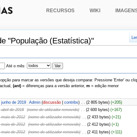
RECURSOS
WIKI
IMAGEN
Le
de "População (Estatística)"
Até o mês:
 opção para marcar as versões que deseja comparar. Pressione 'Enter' ou cli
actual,
(ant)
= diferenças para a versão anterior,
m
= edição menor
 junho de 2019
‎
Admin
(
discussão
|
contribs
)
‎
. .
(2 805 bytes)
(+205)
abril de 2018
‎
(nome de utilizador removido)
‎
. .
(2 600 bytes)
(+167)
 maio de 2012
‎
(nome de utilizador removido)
‎
. .
(2 433 bytes)
(+21)
 maio de 2012
‎
(nome de utilizador removido)
‎
. .
(2 412 bytes)
(+1)
 maio de 2012
‎
(nome de utilizador removido)
‎
. .
(2 411 bytes)
(+111)