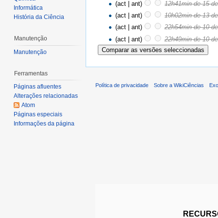
(act | ant)
12h41min de 15 d
Informática
(act | ant)
10h02min de 13 d
História da Ciência
(act | ant)
22h54min de 10 d
Manutenção
(act | ant)
22h49min de 10 d
Manutenção
Ferramentas
Política de privacidade
Sobre a WikiCiências
Exo
Páginas afluentes
Alterações relacionadas
Atom
Páginas especiais
Informações da página
RECURSO