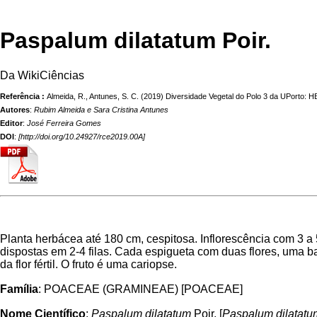
Paspalum dilatatum Poir.
Da WikiCiências
Referência :
Almeida, R., Antunes, S. C. (2019) Diversidade Vegetal do Polo 3 da UPorto
Autores
:
Rubim Almeida e Sara Cristina Antunes
Editor
:
José Ferreira Gomes
DOI
:
[
http://doi.org/10.24927/rce2019.00A
]
Planta herbácea até 180 cm, cespitosa. Inflorescência com 3 a 
dispostas em 2-4 filas. Cada espigueta com duas flores, uma bas
da flor fértil. O fruto é uma cariopse.
Família
: POACEAE (GRAMINEAE) [POACEAE]
Nome Científico
:
Paspalum dilatatum
Poir. [
Paspalum dilatatu