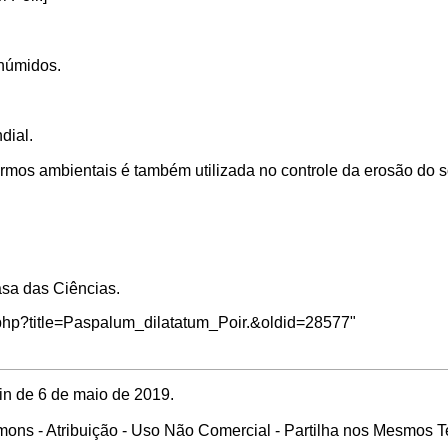
 húmidos.
dial.
ermos ambientais é também utilizada no controle da erosão do s
sa das Ciências
.
x.php?title=Paspalum_dilatatum_Poir.&oldid=28577
"
in de 6 de maio de 2019.
ons - Atribuição - Uso Não Comercial - Partilha nos Mesmos 