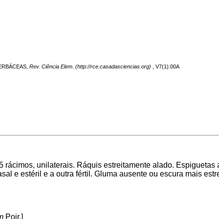
: HERBÁCEAS,
Rev. Ciência Elem.
, V7(1):00A
5 rácimos, unilaterais. Ráquis estreitamente alado. Espiguetas 
al e estéril e a outra fértil. Gluma ausente ou escura mais estr
m
Poir.]