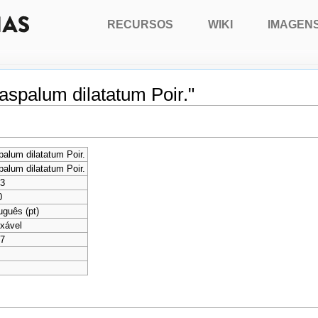
RECURSOS
WIKI
IMAGEN
aspalum dilatatum Poir."
alum dilatatum Poir.
alum dilatatum Poir.
43
0
uguês (pt)
xável
77