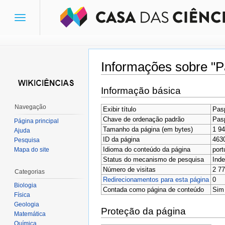
Toggle
navigation
Informações sobre "P
Ir para:
navegação
,
pesquisa
Informação básica
Navegação
Exibir título
Pasp
Chave de ordenação padrão
Pasp
Página principal
Tamanho da página (em bytes)
1 9
Ajuda
ID da página
463
Pesquisa
Idioma do conteúdo da página
port
Mapa do site
Status do mecanismo de pesquisa
Inde
Número de visitas
2 7
Categorias
Redirecionamentos para esta página
0
Biologia
Contada como página de conteúdo
Sim
Física
Geologia
Proteção da página
Matemática
Química