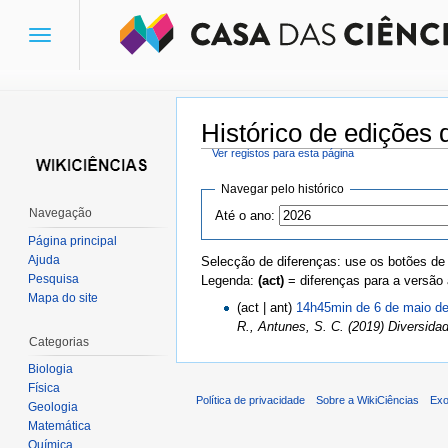
Toggle
navigation
Histórico de edições 
Ver registos para esta página
Ir para:
navegação
,
pesquisa
Navegar pelo histórico
Navegação
Até o ano:
Página principal
Ajuda
Selecção de diferenças: use os botões de
Pesquisa
Legenda:
(act)
= diferenças para a versão 
Mapa do site
(act | ant)
14h45min de 6 de maio d
R., Antunes, S. C. (2019) Diversida
Categorias
Biologia
Física
Política de privacidade
Sobre a WikiCiências
Exo
Geologia
Matemática
Química