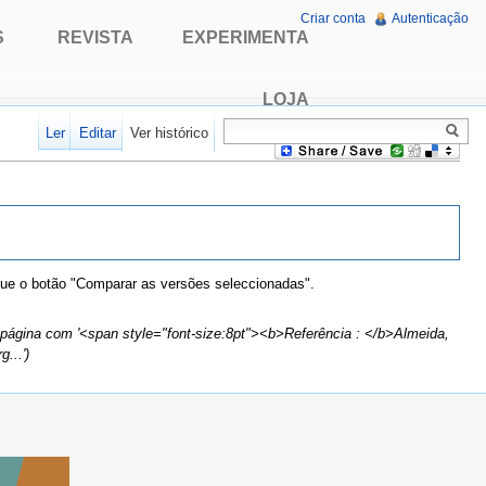
Criar conta
Autenticação
S
REVISTA
EXPERIMENTA
LOJA
Ler
Editar
Ver histórico
que o botão "Comparar as versões seleccionadas".
 página com '<span style="font-size:8pt"><b>Referência : </b>Almeida,
...')