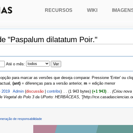
RECURSOS
WIKI
IMAGEN
de "Paspalum dilatatum Poir."
Até o mês:
 opção para marcar as versões que deseja comparar. Pressione 'Enter' ou cli
actual,
(ant)
= diferenças para a versão anterior,
m
= edição menor
e 2019
‎
Admin
(
discussão
|
contribs
)
‎
. .
(1 943 bytes)
(+1 943)
‎
. .
(Criou nova
de Vegetal do Polo 3 da UPorto: HERBÁCEAS, ''[http://rce.casadasciencias.org
neração de responsabilidade