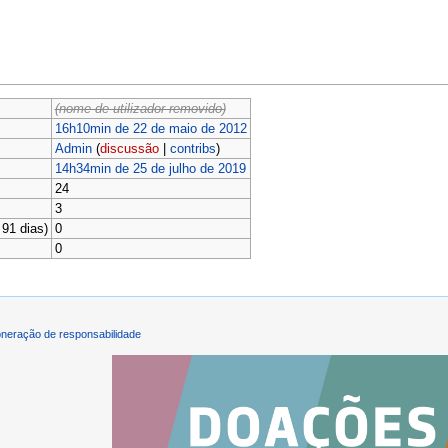
(nome de utilizador removido)
16h10min de 22 de maio de 2012
Admin
(
discussão
|
contribs
)
14h34min de 25 de julho de 2019
24
3
91 dias)
0
0
neração de responsabilidade