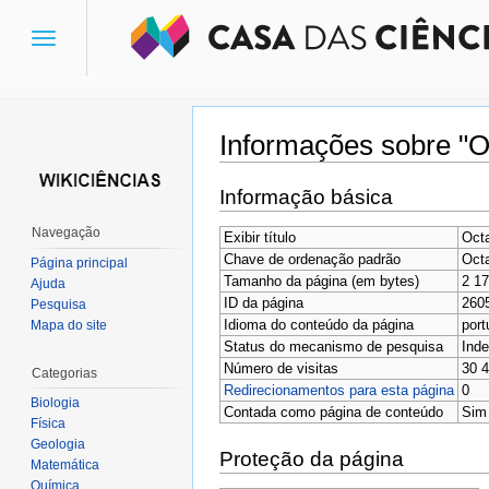
Toggle
navigation
Informações sobre "O
Ir para:
navegação
,
pesquisa
Informação básica
Navegação
Exibir título
Oct
Chave de ordenação padrão
Oct
Página principal
Tamanho da página (em bytes)
2 1
Ajuda
ID da página
260
Pesquisa
Idioma do conteúdo da página
port
Mapa do site
Status do mecanismo de pesquisa
Inde
Número de visitas
30 
Categorias
Redirecionamentos para esta página
0
Biologia
Contada como página de conteúdo
Sim
Física
Geologia
Proteção da página
Matemática
Química