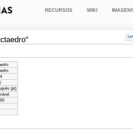
RECURSOS
WIKI
IMAGEN
Le
ctaedro"
aedro
aedro
74
5
uguês (pt)
xável
450