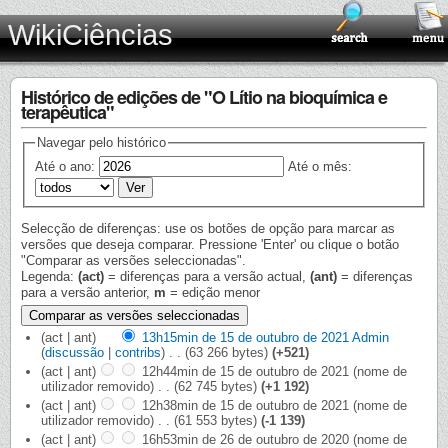
WikiCiências
Histórico de edições de "O Lítio na bioquímica e
terapêutica"
Navegar pelo histórico
Até o ano:
Até o mês:
Selecção de diferenças: use os botões de opção para marcar as
versões que deseja comparar. Pressione 'Enter' ou clique o botão
"Comparar as versões seleccionadas".
Legenda:
(act)
= diferenças para a versão actual,
(ant)
= diferenças
para a versão anterior,
m
= edição menor
(act | ant)
13h15min de 15 de outubro de 2021
‎
Admin
(
discussão
|
contribs
)
‎
. .
(63 266 bytes)
(+521)
(act | ant)
12h44min de 15 de outubro de 2021
‎
(nome de
utilizador removido)
‎
. .
(62 745 bytes)
(+1 192)
(act | ant)
12h38min de 15 de outubro de 2021
‎
(nome de
utilizador removido)
‎
. .
(61 553 bytes)
(-1 139)
(act | ant)
16h53min de 26 de outubro de 2020
‎
(nome de