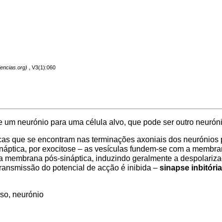
, V3(1):060
e um neurónio para uma célula alvo, que pode ser outro neurón
as que se encontram nas terminações axoniais dos neurónios p
sináptica, por exocitose – as vesículas fundem-se com a membr
s na membrana pós-sináptica, induzindo geralmente a despolar
ransmissão do potencial de acção é inibida –
sinapse inbitória
oso, neurónio