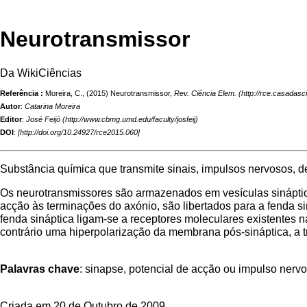
Neurotransmissor
Da WikiCiências
Referência :
Moreira, C., (2015) Neurotransmissor,
Rev. Ciência Elem.
Autor
:
Catarina Moreira
Editor
:
José Feijó
DOI
:
[
http://doi.org/10.24927/rce2015.060
]
Substância química que transmite sinais, impulsos nervosos, d
Os neurotransmissores são armazenados em vesículas sináptic
acção às terminações do axónio, são libertados para a fenda 
fenda sináptica ligam-se a receptores moleculares existente
contrário uma hiperpolarização da membrana pós-sináptica, a t
Palavras chave
: sinapse, potencial de acção ou impulso nerv
Criada em 20 de Outubro de 2009