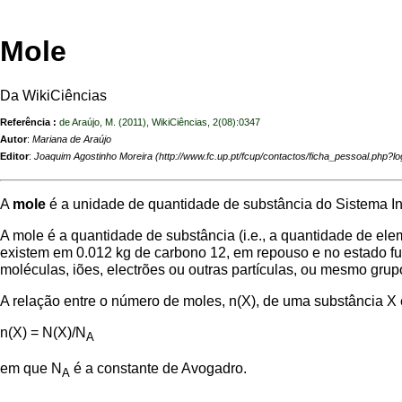
Mole
Da WikiCiências
Referência :
de Araújo, M. (2011), WikiCiências, 2(08):0347
Autor
:
Mariana de Araújo
Editor
:
Joaquim Agostinho Moreira
A
mole
é a unidade de quantidade de substância do Sistema I
A mole é a quantidade de substância (i.e., a quantidade de e
existem em 0.012
kg
de carbono 12, em repouso e no estado fun
moléculas, iões, electrões ou outras partículas, ou mesmo grupo
A relação entre o número de moles, n(X), de uma substância X 
n(X) = N(X)/N
A
em que N
é a constante de Avogadro.
A