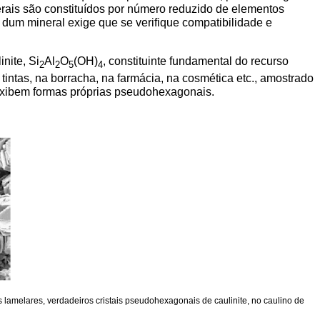
nerais são constituídos por número reduzido de elementos
 dum mineral exige que se verifique compatibilidade e
nite, Si
Al
O
(OH)
, constituinte fundamental do recurso
2
2
5
4
tintas, na borracha, na farmácia, na cosmética etc., amostrado
exibem formas próprias pseudohexagonais.
 lamelares, verdadeiros cristais pseudohexagonais de caulinite, no caulino de