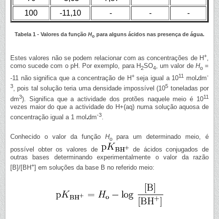
100
-11,10
-
-
-
Tabela 1 - Valores da função
H
para alguns ácidos nas presença de água.
o
+
Estes valores não se podem relacionar com as concentrações de H
,
como sucede com o pH. Por exemplo, para H
SO
, um valor de
H
=
2
4
o
+
11
-
-11 não significa que a concentração de H
seja igual a 10
mol
dm
3
5
, pois tal solução teria uma densidade impossível (10
toneladas por
3
11
dm
). Significa que a actividade dos protões naquele meio é 10
vezes maior do que a actividade do H+(aq) numa solução aquosa de
-3
concentração igual a 1 mol
dm
.
Conhecido o valor da função
H
para um determinado meio, é
o
possível obter os valores de
de ácidos conjugados de
outras bases determinando experimentalmente o valor da razão
+
[B]/[BH
] em soluções da base B no referido meio: