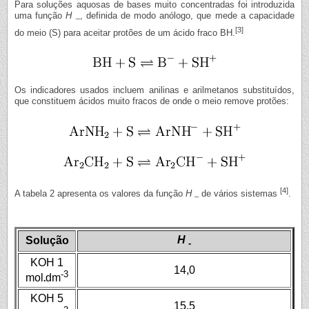
Para soluções aquosas de bases muito concentradas foi introduzida
uma função
H
, definida de modo anólogo, que mede a capacidade
–
[3]
do meio (S) para aceitar protões de um ácido fraco BH.
Os indicadores usados incluem anilinas e arilmetanos substituídos,
que constituem ácidos muito fracos de onde o meio remove protões:
[4]
A tabela 2 apresenta os valores da função
H
de vários sistemas
.
–
H
Solução
-
KOH 1
14,0
-3
mol
dm
KOH 5
15,5