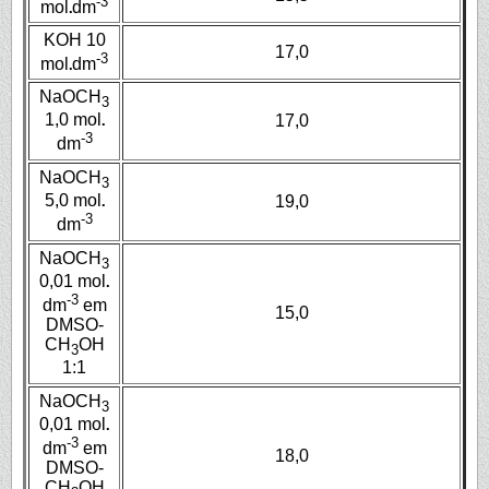
-3
mol
dm
KOH 10
17,0
-3
mol
dm
NaOCH
3
1,0 mol
17,0
-3
dm
NaOCH
3
5,0 mol
19,0
-3
dm
NaOCH
3
0,01 mol
-3
dm
em
15,0
DMSO-
CH
OH
3
1:1
NaOCH
3
0,01 mol
-3
dm
em
18,0
DMSO-
CH
OH