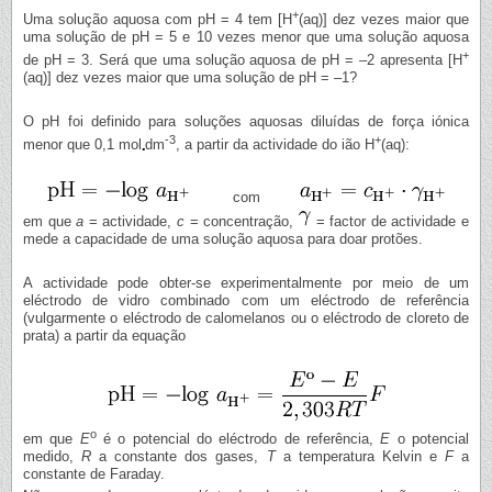
+
Uma solução aquosa com pH = 4 tem [H
(aq)] dez vezes maior que
uma solução de pH = 5 e 10 vezes menor que uma solução aquosa
+
de pH = 3. Será que uma solução aquosa de pH = –2 apresenta [H
(aq)] dez vezes maior que uma solução de pH = –1?
O pH foi definido para soluções aquosas diluídas de força iónica
-3
+
menor que 0,1 mol
dm
, a partir da actividade do ião H
(aq):
com
em que
a
= actividade,
c
= concentração,
= factor de actividade e
mede a capacidade de uma solução aquosa para doar protões.
A actividade pode obter-se experimentalmente por meio de um
eléctrodo de vidro combinado com um eléctrodo de referência
(vulgarmente o eléctrodo de calomelanos ou o eléctrodo de cloreto de
prata) a partir da equação
o
em que
E
é o potencial do eléctrodo de referência,
E
o potencial
medido,
R
a constante dos gases,
T
a temperatura Kelvin e
F
a
constante de Faraday.