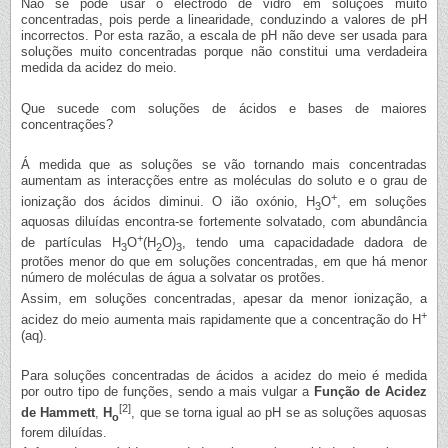
Não se pode usar o eléctrodo de vidro em soluções muito
concentradas, pois perde a linearidade, conduzindo a valores de pH
incorrectos. Por esta razão, a escala de pH não deve ser usada para
soluções muito concentradas porque não constitui uma verdadeira
medida da acidez do meio.
Que sucede com soluções de ácidos e bases de maiores
concentrações?
Á medida que as soluções se vão tornando mais concentradas
aumentam as interacções entre as moléculas do soluto e o grau de
+
ionização dos ácidos diminui. O ião oxónio, H
O
, em soluções
3
aquosas diluídas encontra-se fortemente solvatado, com abundância
+
de partículas H
O
(H
O)
, tendo uma capacidadade dadora de
3
2
3
protões menor do que em soluções concentradas, em que há menor
número de moléculas de água a solvatar os protões.
Assim, em soluções concentradas, apesar da menor ionização, a
+
acidez do meio aumenta mais rapidamente que a concentração do H
(aq).
Para soluções concentradas de ácidos a acidez do meio é medida
por outro tipo de funções, sendo a mais vulgar a
Função de Acidez
[2]
de Hammett
,
H
, que se torna igual ao pH se as soluções aquosas
o
forem diluídas.