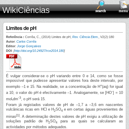
WikiCiências
Limites de pH
Referência :
Corrêa, C., (2014) Limites de pH,
Rev. Ciência Elem.
, V2(2):180
Autor
:
Carlos Corrêa
Editor
:
Jorge Gonçalves
DOI
:
[
http://doi.org/10.24927/rce2014.180
]
É vulgar considerar-se o pH variando entre 0 e 14, como se fosse
impossível que pudesse apresentar valores fora deste intervalo, por
+
exemplo –1 e 15. Na realidade, se a concentração de H
(aq) for igual
-
a 10, o valor do pH é efectivamente –1. Analogamente, se [HO
] = 10
-3
mol
dm
, o pH será 15.
Foram já registados valores de pH de –1,7 a –3,6 em nascentes
vulcânicas ricas em HCl e H
SO
e em certas águas provenientes de
2
4
[1]
minas
. A determinação destes valores de pH exigiu a utilização de
soluções padrão de H
SO
para as quais se calcularam as
2
4
actividades por métodos adequados.