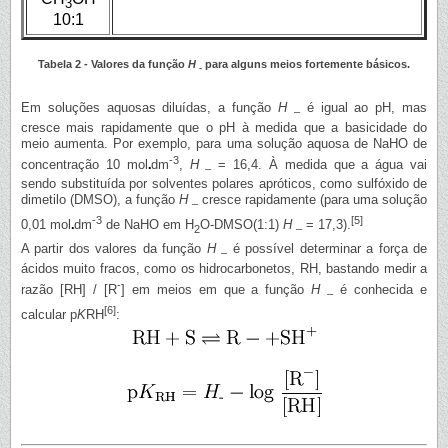
3
10:1
Tabela 2 - Valores da função
H
para alguns meios fortemente básicos.
-
Em soluções aquosas diluídas, a função
H
é igual ao pH, mas
–
cresce mais rapidamente que o pH à medida que a basicidade do
meio aumenta. Por exemplo, para uma solução aquosa de NaHO de
-3
concentração 10 mol
dm
,
H
= 16,4. À medida que a água vai
–
sendo substituída por solventes polares apróticos, como sulfóxido de
dimetilo (DMSO), a função
H
cresce rapidamente (para uma solução
–
-3
[5]
0,01 mol
dm
de NaHO em H
O-DMSO(1:1)
H
= 17,3).
2
–
A partir dos valores da função
H
é possível determinar a força de
–
ácidos muito fracos, como os hidrocarbonetos, RH, bastando medir a
-
razão [RH] / [R
] em meios em que a função
H
é conhecida e
–
[6]
calcular p
K
RH
: