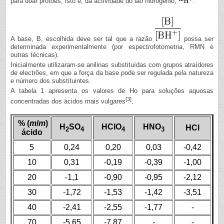
para doar protões, isto é, da actividade do ião hidrogénio,
.
A base, B, escolhida deve ser tal que a razão
possa ser
determinada experimentalmente (por espectrofotometria, RMN e
outras técnicas).
Inicialmente utilizaram-se anilinas substituídas com grupos atraídores
de electrões, em que a força da base pode ser regulada pela natureza
e número dos substituintes.
A tabela 1 apresenta os valores de Ho para soluções aquosas
[3]
concentradas dos ácidos mais vulgares
.
% (
m
/
m
)
H
SO
HClO
HNO
HCl
2
4
4
3
ácido
5
0,24
0,20
0,03
-0,42
10
0,31
-0,19
-0,39
-1,00
20
-1,1
-0,90
-0,95
-2,12
30
-1,72
-1,53
-1,42
-3,51
40
-2,41
-2,55
-1,77
-
70
-5,65
-7,87
-
-