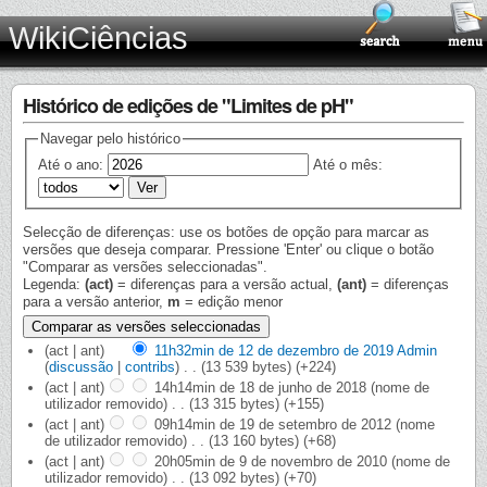
WikiCiências
Histórico de edições de "Limites de pH"
Navegar pelo histórico
Até o ano:
Até o mês:
Selecção de diferenças: use os botões de opção para marcar as
versões que deseja comparar. Pressione 'Enter' ou clique o botão
"Comparar as versões seleccionadas".
Legenda:
(act)
= diferenças para a versão actual,
(ant)
= diferenças
para a versão anterior,
m
= edição menor
(act | ant)
11h32min de 12 de dezembro de 2019
‎
Admin
(
discussão
|
contribs
)
‎
. .
(13 539 bytes)
(+224)
(act | ant)
14h14min de 18 de junho de 2018
‎
(nome de
utilizador removido)
‎
. .
(13 315 bytes)
(+155)
(act | ant)
09h14min de 19 de setembro de 2012
‎
(nome
de utilizador removido)
‎
. .
(13 160 bytes)
(+68)
(act | ant)
20h05min de 9 de novembro de 2010
‎
(nome de
utilizador removido)
‎
. .
(13 092 bytes)
(+70)