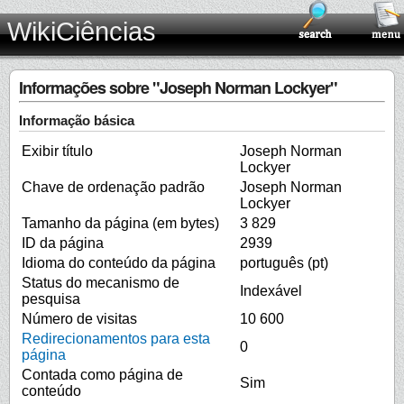
WikiCiências
Informações sobre "Joseph Norman Lockyer"
Informação básica
Exibir título
Joseph Norman
Lockyer
Chave de ordenação padrão
Joseph Norman
Lockyer
Tamanho da página (em bytes)
3 829
ID da página
2939
Idioma do conteúdo da página
português (pt)
Status do mecanismo de
Indexável
pesquisa
Número de visitas
10 600
Redirecionamentos para esta
0
página
Contada como página de
Sim
conteúdo