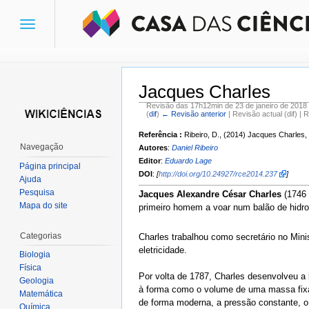
Toggle
navigation
Jacques Charles
Revisão das 17h12min de 23 de janeiro de 2018
(
dif
)
← Revisão anterior
| Revisão actual (dif) | 
Ir para:
navegação
,
pesquisa
Referência :
Ribeiro, D., (2014) Jacques Charles,
Navegação
Autores
:
Daniel Ribeiro
Editor
:
Eduardo Lage
Página principal
DOI
:
[
http://doi.org/10.24927/rce2014.237
]
Ajuda
Pesquisa
Jacques Alexandre César Charles
(1746 
Mapa do site
primeiro homem a voar num balão de hidro
Categorias
Charles trabalhou como secretário no Min
eletricidade.
Biologia
Física
Por volta de 1787, Charles desenvolveu a l
Geologia
à forma como o volume de uma massa fixa
Matemática
de forma moderna, a pressão constante, 
Química