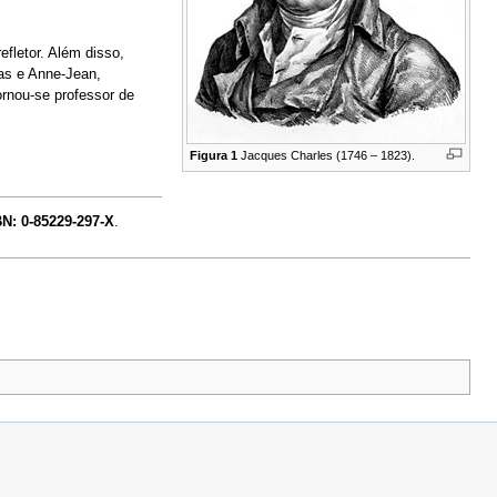
fletor. Além disso,
as e Anne-Jean,
ornou-se professor de
Figura 1
Jacques Charles (1746 – 1823).
N: 0-85229-297-X
.