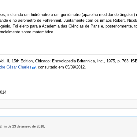
s, incluindo um hidrómetro e um goniómetro (aparelho medidor de ângulos) re
sande e no aerómetro de Fahrenheit. Juntamente com os irmãos Robert, Nicol
génio. Foi eleito para a Academia das Ciências de Paris e, posteriormente, t
encialmente sobre matemática.
Vol. II, 15th Edition, Chicago: Encyclopedia Britannica, Inc., 1975, p. 763,
ISB
ndre César Charles
, consultado em 05/09/2012.
2014
12min de 23 de janeiro de 2018.