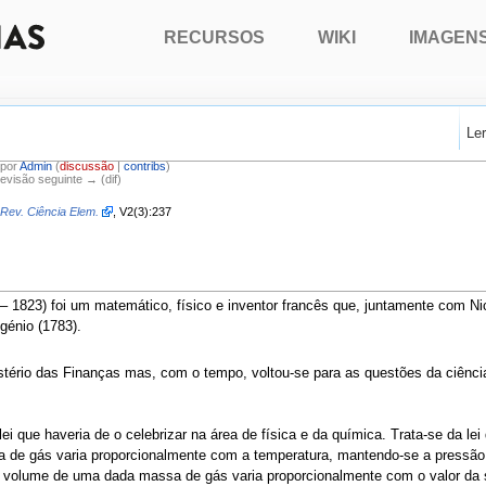
RECURSOS
WIKI
IMAGEN
Le
 por
Admin
(
discussão
|
contribs
)
Revisão seguinte → (dif)
Rev. Ciência Elem.
, V2(3):237
– 1823) foi um matemático, físico e inventor francês que, juntamente com Nic
génio (1783).
istério das Finanças mas, com o tempo, voltou-se para as questões da ciênc
ei que haveria de o celebrizar na área de física e da química. Trata-se da lei
 de gás varia proporcionalmente com a temperatura, mantendo-se a pressão
o volume de uma dada massa de gás varia proporcionalmente com o valor da 