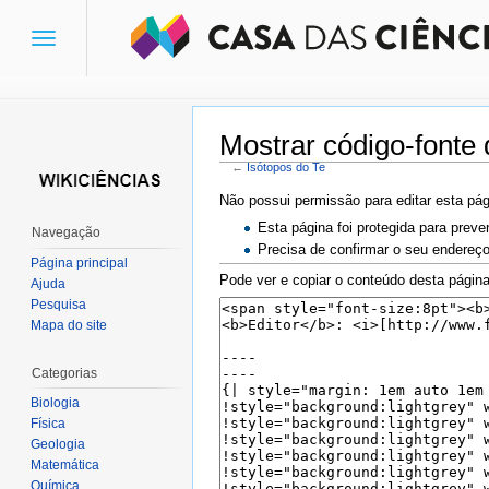
Toggle
navigation
Mostrar código-fonte 
←
Isótopos do Te
Ir para:
navegação
,
pesquisa
Não possui permissão para editar esta pág
Esta página foi protegida para preve
Navegação
Precisa de confirmar o seu endereço
Página principal
Pode ver e copiar o conteúdo desta página
Ajuda
Pesquisa
Mapa do site
Categorias
Biologia
Física
Geologia
Matemática
Química