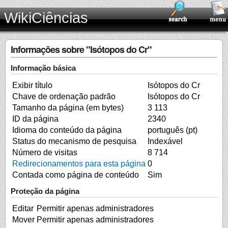
WikiCiências
Informações sobre "Isótopos do Cr"
Informação básica
Exibir título
Isótopos do Cr
Chave de ordenação padrão
Isótopos do Cr
Tamanho da página (em bytes)
3 113
ID da página
2340
Idioma do conteúdo da página
português (pt)
Status do mecanismo de pesquisa
Indexável
Número de visitas
8 714
Redirecionamentos para esta página
0
Contada como página de conteúdo
Sim
Proteção da página
Editar
Permitir apenas administradores
Mover
Permitir apenas administradores