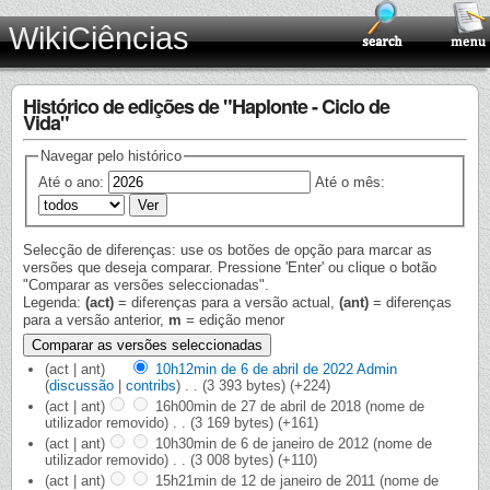
WikiCiências
Histórico de edições de "Haplonte - Ciclo de
Vida"
Navegar pelo histórico
Até o ano:
Até o mês:
Selecção de diferenças: use os botões de opção para marcar as
versões que deseja comparar. Pressione 'Enter' ou clique o botão
"Comparar as versões seleccionadas".
Legenda:
(act)
= diferenças para a versão actual,
(ant)
= diferenças
para a versão anterior,
m
= edição menor
(act | ant)
10h12min de 6 de abril de 2022
‎
Admin
(
discussão
|
contribs
)
‎
. .
(3 393 bytes)
(+224)
(act | ant)
16h00min de 27 de abril de 2018
‎
(nome de
utilizador removido)
‎
. .
(3 169 bytes)
(+161)
(act | ant)
10h30min de 6 de janeiro de 2012
‎
(nome de
utilizador removido)
‎
. .
(3 008 bytes)
(+110)
(act | ant)
15h21min de 12 de janeiro de 2011
‎
(nome de