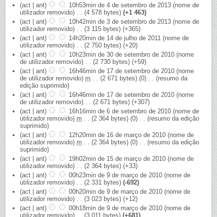
(act | ant)
10h53min de 4 de setembro de 2013
‎
(nome de
utilizador removido)
‎
. .
(4 578 bytes)
(+1 463)
(act | ant)
10h42min de 3 de setembro de 2013
‎
(nome de
utilizador removido)
‎
. .
(3 115 bytes)
(+365)
(act | ant)
14h20min de 14 de julho de 2011
‎
(nome de
utilizador removido)
‎
. .
(2 750 bytes)
(+20)
(act | ant)
10h23min de 30 de setembro de 2010
‎
(nome
de utilizador removido)
‎
. .
(2 730 bytes)
(+59)
(act | ant)
16h46min de 17 de setembro de 2010
‎
(nome
de utilizador removido)
‎
m
. .
(2 671 bytes)
(0)
‎
. .
(resumo da
edição suprimido)
(act | ant)
16h46min de 17 de setembro de 2010
‎
(nome
de utilizador removido)
‎
. .
(2 671 bytes)
(+307)
(act | ant)
16h16min de 6 de setembro de 2010
‎
(nome de
utilizador removido)
‎
m
. .
(2 364 bytes)
(0)
‎
. .
(resumo da edição
suprimido)
(act | ant)
12h20min de 16 de março de 2010
‎
(nome de
utilizador removido)
‎
m
. .
(2 364 bytes)
(0)
‎
. .
(resumo da edição
suprimido)
(act | ant)
19h02min de 15 de março de 2010
‎
(nome de
utilizador removido)
‎
. .
(2 364 bytes)
(+33)
(act | ant)
00h23min de 9 de março de 2010
‎
(nome de
utilizador removido)
‎
. .
(2 331 bytes)
(-692)
(act | ant)
00h20min de 9 de março de 2010
‎
(nome de
utilizador removido)
‎
. .
(3 023 bytes)
(+12)
(act | ant)
00h18min de 9 de março de 2010
‎
(nome de
utilizador removido)
‎
. .
(3 011 bytes)
(+681)