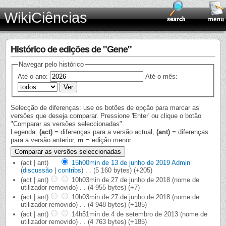
WikiCiências
Histórico de edições de "Gene"
Navegar pelo histórico
Até o ano:
Até o mês:
Selecção de diferenças: use os botões de opção para marcar as
versões que deseja comparar. Pressione 'Enter' ou clique o botão
"Comparar as versões seleccionadas".
Legenda:
(act)
= diferenças para a versão actual,
(ant)
= diferenças
para a versão anterior,
m
= edição menor
(act | ant)
15h00min de 13 de junho de 2019
‎
Admin
(
discussão
|
contribs
)
‎
. .
(5 160 bytes)
(+205)
(act | ant)
10h03min de 27 de junho de 2018
‎
(nome de
utilizador removido)
‎
. .
(4 955 bytes)
(+7)
(act | ant)
10h03min de 27 de junho de 2018
‎
(nome de
utilizador removido)
‎
. .
(4 948 bytes)
(+185)
(act | ant)
14h51min de 4 de setembro de 2013
‎
(nome de
utilizador removido)
‎
. .
(4 763 bytes)
(+185)