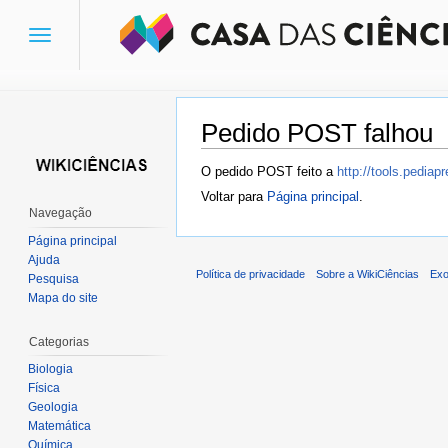
Toggle
navigation
Pedido POST falhou
Ir para:
navegação
,
pesquisa
O pedido POST feito a
http://tools.pedia
Voltar para
Página principal
.
Navegação
Página principal
Ajuda
Política de privacidade
Sobre a WikiCiências
Exo
Pesquisa
Mapa do site
Categorias
Biologia
Física
Geologia
Matemática
Química