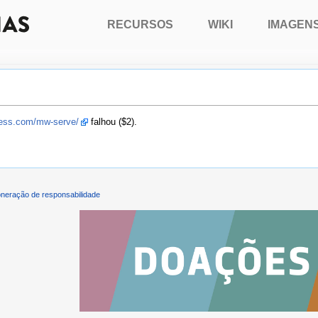
RECURSOS
WIKI
IMAGEN
press.com/mw-serve/
falhou ($2).
neração de responsabilidade