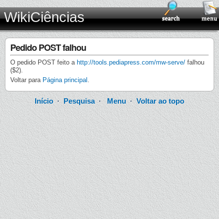
WikiCiências
Pedido POST falhou
O pedido POST feito a
http://tools.pediapress.com/mw-serve/
falhou
($2).
Voltar para
Página principal
.
Início
·
Pesquisa
·
Menu
·
Voltar ao topo