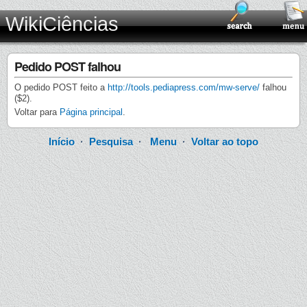
WikiCiências
Pedido POST falhou
O pedido POST feito a
http://tools.pediapress.com/mw-serve/
falhou
($2).
Voltar para
Página principal
.
Início
·
Pesquisa
·
Menu
·
Voltar ao topo