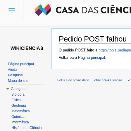
Toggle
navigation
Pedido POST falhou
Ir para:
navegação
,
pesquisa
O pedido POST feito a
http://tools.pedia
Voltar para
Página principal
.
Página principal
Ajuda
Pesquisa
Política de privacidade
Sobre a WikiCiências
Exo
Mapa do site
Categorias
Biologia
Física
Geologia
Matemática
Química
Informática
História da Ciência