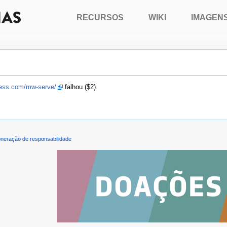
RECURSOS
WIKI
IMAGEN
press.com/mw-serve/
falhou ($2).
neração de responsabilidade