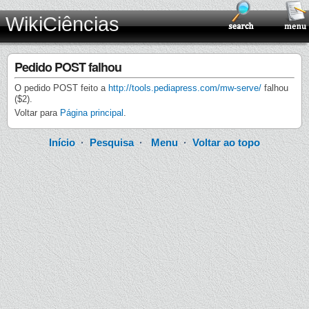
WikiCiências
Pedido POST falhou
O pedido POST feito a
http://tools.pediapress.com/mw-serve/
falhou
($2).
Voltar para
Página principal
.
Início
·
Pesquisa
·
Menu
·
Voltar ao topo