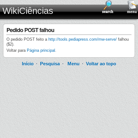
WikiCiências
Pedido POST falhou
O pedido POST feito a
http://tools.pediapress.com/mw-serve/
falhou
($2).
Voltar para
Página principal
.
Início
·
Pesquisa
·
Menu
·
Voltar ao topo