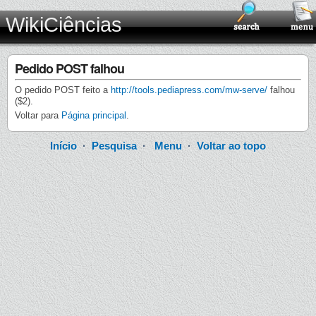
WikiCiências
Pedido POST falhou
O pedido POST feito a
http://tools.pediapress.com/mw-serve/
falhou
($2).
Voltar para
Página principal
.
Início
·
Pesquisa
·
Menu
·
Voltar ao topo