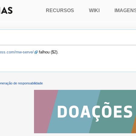
RECURSOS
WIKI
IMAGEN
press.com/mw-serve/
falhou ($2).
neração de responsabilidade