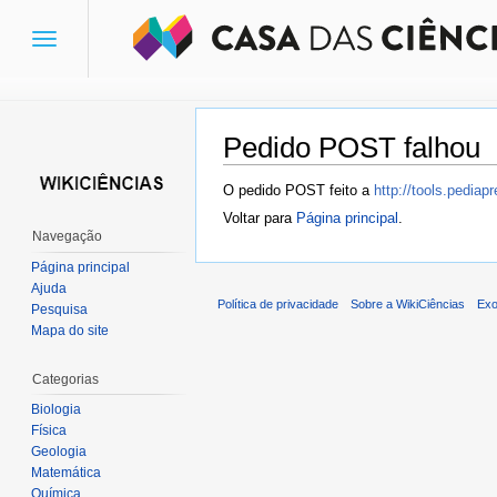
Toggle
navigation
Pedido POST falhou
Ir para:
navegação
,
pesquisa
O pedido POST feito a
http://tools.pedia
Voltar para
Página principal
.
Navegação
Página principal
Ajuda
Política de privacidade
Sobre a WikiCiências
Exo
Pesquisa
Mapa do site
Categorias
Biologia
Física
Geologia
Matemática
Química