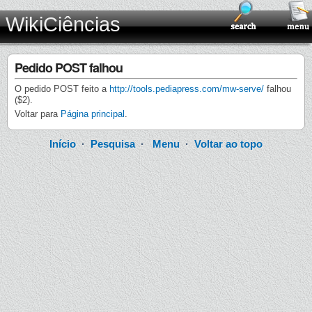
WikiCiências
Pedido POST falhou
O pedido POST feito a
http://tools.pediapress.com/mw-serve/
falhou
($2).
Voltar para
Página principal
.
Início
·
Pesquisa
·
Menu
·
Voltar ao topo