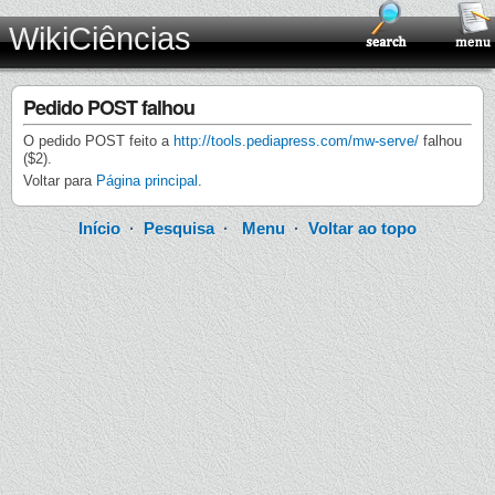
WikiCiências
Pedido POST falhou
O pedido POST feito a
http://tools.pediapress.com/mw-serve/
falhou
($2).
Voltar para
Página principal
.
Início
·
Pesquisa
·
Menu
·
Voltar ao topo