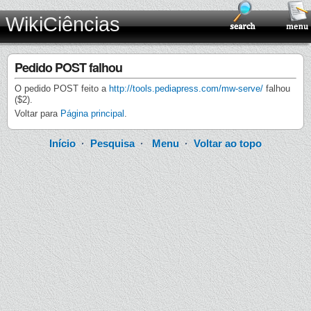
WikiCiências
Pedido POST falhou
O pedido POST feito a
http://tools.pediapress.com/mw-serve/
falhou
($2).
Voltar para
Página principal
.
Início
·
Pesquisa
·
Menu
·
Voltar ao topo