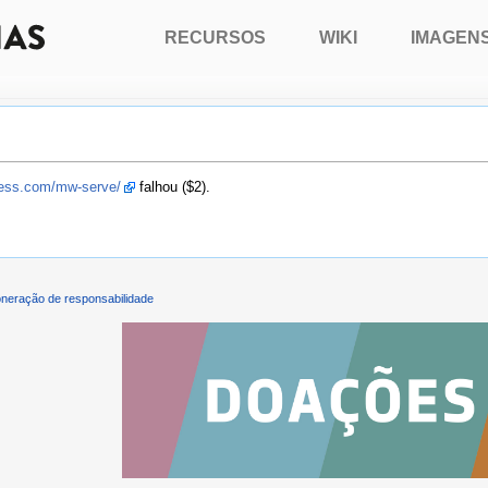
RECURSOS
WIKI
IMAGEN
press.com/mw-serve/
falhou ($2).
neração de responsabilidade