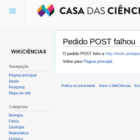
Toggle
navigation
Pedido POST falhou
Ir para:
navegação
,
pesquisa
O pedido POST feito a
http://tools.pedia
Voltar para
Página principal
.
Navegação
Página principal
Ajuda
Política de privacidade
Sobre a WikiCiências
Exo
Pesquisa
Mapa do site
Categorias
Biologia
Física
Geologia
Matemática
Química