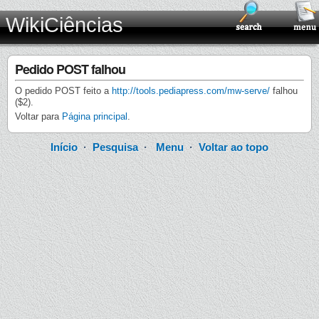
WikiCiências
Pedido POST falhou
O pedido POST feito a
http://tools.pediapress.com/mw-serve/
falhou
($2).
Voltar para
Página principal
.
Início
·
Pesquisa
·
Menu
·
Voltar ao topo