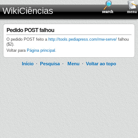
WikiCiências
Pedido POST falhou
O pedido POST feito a
http://tools.pediapress.com/mw-serve/
falhou
($2).
Voltar para
Página principal
.
Início
·
Pesquisa
·
Menu
·
Voltar ao topo