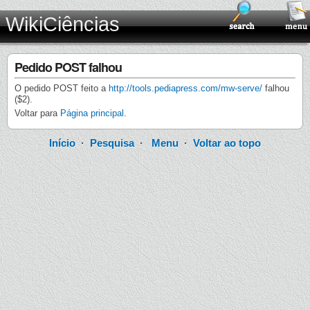
WikiCiências
Pedido POST falhou
O pedido POST feito a
http://tools.pediapress.com/mw-serve/
falhou
($2).
Voltar para
Página principal
.
Início
·
Pesquisa
·
Menu
·
Voltar ao topo