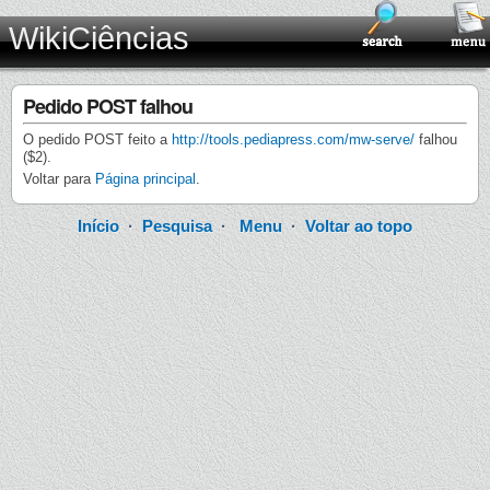
WikiCiências
Pedido POST falhou
O pedido POST feito a
http://tools.pediapress.com/mw-serve/
falhou
($2).
Voltar para
Página principal
.
Início
·
Pesquisa
·
Menu
·
Voltar ao topo