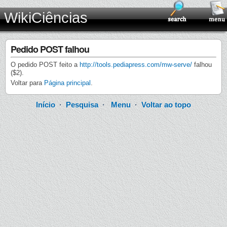
WikiCiências
Pedido POST falhou
O pedido POST feito a
http://tools.pediapress.com/mw-serve/
falhou
($2).
Voltar para
Página principal
.
Início
·
Pesquisa
·
Menu
·
Voltar ao topo