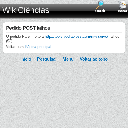
WikiCiências
Pedido POST falhou
O pedido POST feito a
http://tools.pediapress.com/mw-serve/
falhou
($2).
Voltar para
Página principal
.
Início
·
Pesquisa
·
Menu
·
Voltar ao topo