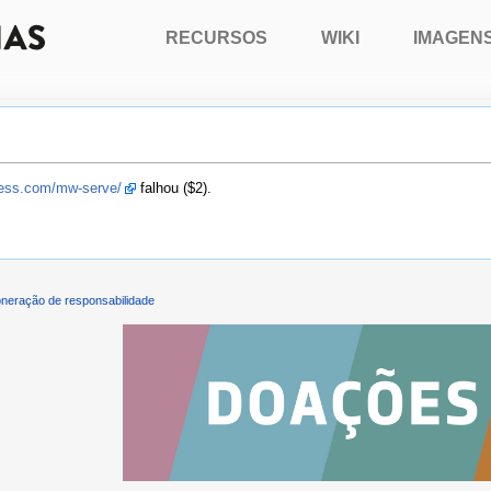
RECURSOS
WIKI
IMAGEN
press.com/mw-serve/
falhou ($2).
neração de responsabilidade