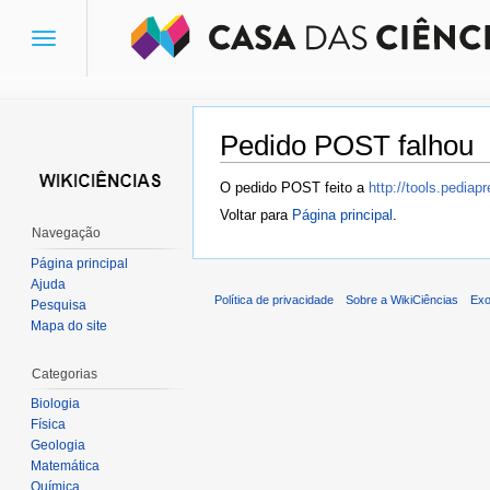
Toggle
navigation
Pedido POST falhou
Ir para:
navegação
,
pesquisa
O pedido POST feito a
http://tools.pedia
Voltar para
Página principal
.
Navegação
Página principal
Ajuda
Política de privacidade
Sobre a WikiCiências
Exo
Pesquisa
Mapa do site
Categorias
Biologia
Física
Geologia
Matemática
Química