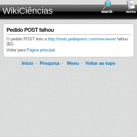
WikiCiências
Pedido POST falhou
O pedido POST feito a
http://tools.pediapress.com/mw-serve/
falhou
($2).
Voltar para
Página principal
.
Início
·
Pesquisa
·
Menu
·
Voltar ao topo