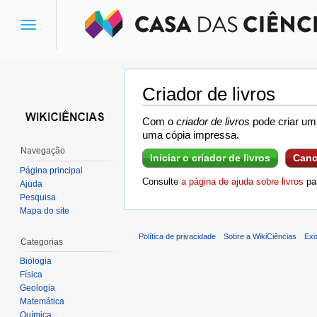
Toggle
navigation
Criador de livros
Ir para:
navegação
,
pesquisa
Com o
criador de livros
pode criar um 
uma cópia impressa.
Navegação
Iniciar o criador de livros
Canc
Página principal
Consulte
a página de ajuda sobre livros
par
Ajuda
Pesquisa
Mapa do site
Política de privacidade
Sobre a WikiCiências
Exo
Categorias
Biologia
Física
Geologia
Matemática
Química