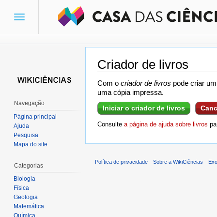
Toggle
navigation
Criador de livros
Ir para:
navegação
,
pesquisa
Com o
criador de livros
pode criar um 
uma cópia impressa.
Navegação
Iniciar o criador de livros
Canc
Página principal
Consulte
a página de ajuda sobre livros
par
Ajuda
Pesquisa
Mapa do site
Política de privacidade
Sobre a WikiCiências
Exo
Categorias
Biologia
Física
Geologia
Matemática
Química